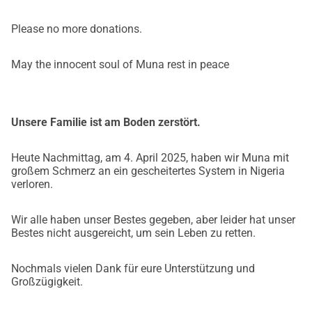
Vielen, vielen Dank für eure Unterstützung – und bitte 
schließt ihn in eure Gebete ein!
Please no more donations.
Amarachi, Kelechi, Chioma, Louise, Sophie, Brita, Uzoma, 
Khadija, Raphael, Shedrach, Sonia, Clemens, Lena, Niki, 
May the innocent soul of Muna rest in peace
Sigrid, Martin, Maria, Mike, Clifford, Sunny und Okechukwu
Kontakt für Anfragen: 
Unsere Familie ist am Boden zerstört.
brita_gansterer@yahoo.de, +436604815527 (WhatsApp)
uzomaah@yahoo.com, +436607369050 (WhatsApp)
Heute Nachmittag, am 4. April 2025, haben wir Muna mit
großem Schmerz an ein gescheitertes System in Nigeria
verloren.
Our nephew, battling leukemia, faces heartbreaking 
eviction from hospital over unpaid bills. His life is in 
Wir alle haben unser Bestes gegeben, aber leider hat unser
Bestes nicht ausgereicht, um sein Leben zu retten.
serious danger - Help us.
We are writing with a desperate plea for help. Our 11-year-
Nochmals vielen Dank für eure Unterstützung und
old nephew/cousin Munachimso (shortly called Muna) is 
Großzügigkeit.
seriously ill and his life is in danger. 
A few months ago, he was diagnosed with acute 