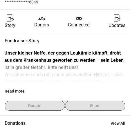
**************6049
groups
link
Donors
Connected
Story
Updates
Fundraiser Story
Unser kleiner Neffe, der gegen Leukämie kämpft, droht 
aus dem Krankenhaus geworfen zu werden – sein Leben 
ist in großer Gefahr. Bitte helft uns!
Wir schreiben euch mit einem verzweifelten Hilferuf. Unser 
11-jähriger Neffe/Cousin Munachimso (kurz Muna) ist 
schwer krank und sein Leben schwebt in Gefahr.
Read more
Vor einigen Monaten wurde bei ihm akute 
lymphoblastische Leukämie diagnostiziert – eine 
Donate
Share
niederschmetternde Nachricht für unsere Familie. Seitdem 
kämpfen wir um sein Leben, doch nun stehen wir vor einer 
Donations
View All
Hürde, die wir alleine nicht überwinden können. Das 