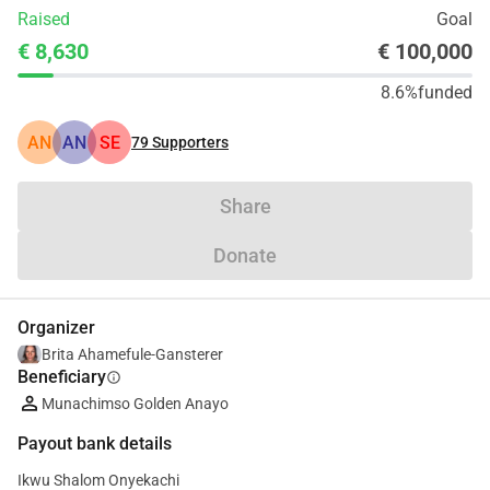
Raised
Goal
€ 8,630
€ 100,000
8.6%
funded
AN
AN
SE
79
Supporters
Share
Donate
Organizer
Brita Ahamefule-Gansterer
Beneficiary
info
Munachimso Golden Anayo
Payout bank details
Ikwu Shalom Onyekachi