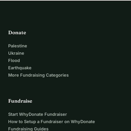
him in your prayers!
Amarachi, Kelechi, Chioma, Louise, Sophie, Brita, Uzoma, 
Khadija, Raphael, Shedrach, Sonia, Clemens, Lena, Niki, 
Sigrid, Martin, Maria, Mike, Clifford, Sunny and Okechukwu
Donate
Contact for inquiries:
Palestine
brita_gansterer@yahoo.de, +436604815527 (WhatsApp)
Ukraine
uzomaah@yahoo.com, +436607369050 (WhatsApp)
Flood
Earthquake
More Fundraising Categories
Fundraise
Start WhyDonate Fundraiser
How to Setup a Fundraiser on WhyDonate
Fundraising Guides