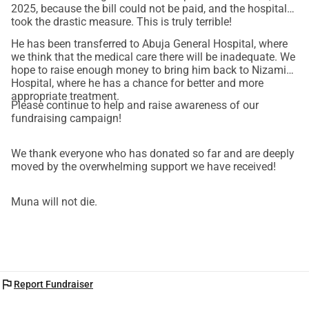
2025, because the bill could not be paid, and the hospital
to all of us is heartbreaking. We cannot imagine it. How 
took the drastic measure. This is truly terrible!
could we! Muna was full of life and suddenly fell so 
He has been transferred to Abuja General Hospital, where
seriously ill. And we feel devastated and very sad to watch 
we think that the medical care there will be inadequate. We
him helplessly slipping away from our hands with every 
hope to raise enough money to bring him back to Nizamiye
passing hour because of money. The situation is so 
Hospital, where he has a chance for better and more
appropriate treatment.
incredibly unbearable. That is why we are appealing for 
Please continue to help and raise awareness of our
your support. 
fundraising campaign!
We cannot just stand by and watch him die when we all 
could together do something and save him. Please, from 
We thank everyone who has donated so far and are deeply
moved by the overwhelming support we have received!
the bottom of our hearts, we appeal to you to join us and 
help
save Muna’s life. Do whatever you know you can, for 
every single contribution, no matter how small, brings us 
Muna will not die.
closer to securing the treatment he so desperately needs. 
We do not want him to be chased out of the hospital and 
do not want him to die.
Please share this appeal with as many people as possible. 
flag
Report Fundraiser
Together, we can give Muna life and a future!
Thank you so, so much for your support, and please keep 