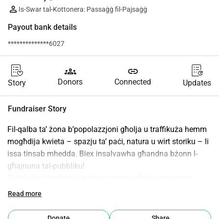
Is-Swar tal-Kottonera: Passaġġ fil-Pajsaġġ
Payout bank details
**************6027
groups
link
Donors
Connected
Story
Updates
Fundraiser Story
Fil-qalba ta’ żona b’popolazzjoni għolja u traffikuża hemm 
mogħdija kwieta – spazju ta’ paċi, natura u wirt storiku – li 
issa tinsab mhedda. Biex insalvawha għandna bżonn l-
għajnuna tal-pubbliku!
Tista' wkoll tagħmel id-donazzjoni tiegħek permezz ta' 
trasferiment bankarju f'dan il-kont (poġġi 'żabbar road' fid-
Read more
deskrizzjoni):
BOV
Donate
Share