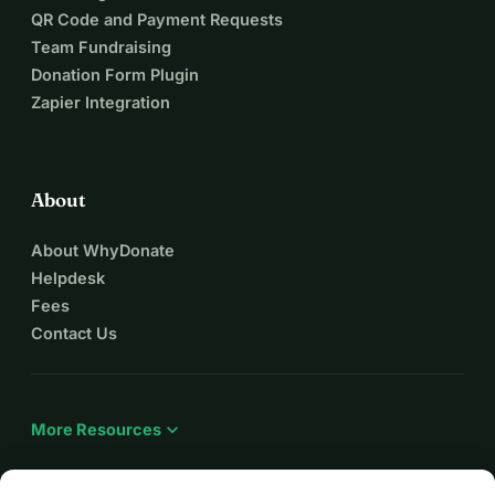
QR Code and Payment Requests
Team Fundraising
Donation Form Plugin
Zapier Integration
About
About WhyDonate
Helpdesk
Fees
Contact Us
expand_more
More Resources