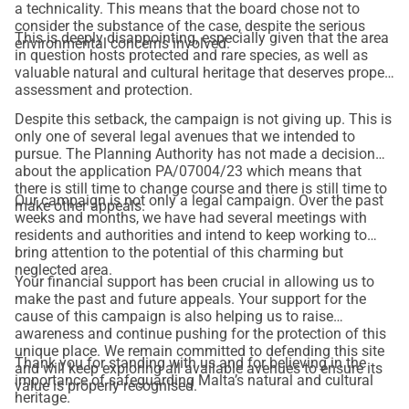
a technicality. This means that the board chose not to
consider the substance of the case, despite the serious
This is deeply disappointing, especially given that the area
environmental concerns involved.
in question hosts protected and rare species, as well as
valuable natural and cultural heritage that deserves proper
assessment and protection.
Despite this setback, the campaign is not giving up. This is
only one of several legal avenues that we intended to
pursue. The Planning Authority has not made a decision
about the application PA/07004/23 which means that
there is still time to change course and there is still time to
Our campaign is not only a legal campaign. Over the past
make other appeals.
weeks and months, we have had several meetings with
residents and authorities and intend to keep working to
bring attention to the potential of this charming but
neglected area.
Your financial support has been crucial in allowing us to
make the past and future appeals. Your support for the
cause of this campaign is also helping us to raise
awareness and continue pushing for the protection of this
unique place. We remain committed to defending this site
Thank you for standing with us and for believing in the
and will keep exploring all available avenues to ensure its
importance of safeguarding Malta’s natural and cultural
value is properly recognised.
heritage.