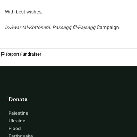
With best wishes,
is-Swar tal-Kottonera: Passaġġ fil-Pajsaġġ
Campaign
flag
Report Fundraiser
Donate
Palestine
Ukraine
Flood
Earthquake