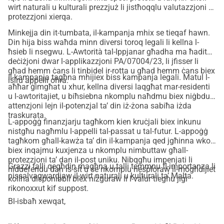
wirt naturali u kulturali prezzjuż li jistħoqqlu valutazzjoni u
this account (put ‘żabbar road’ in the description):
protezzjoni xierqa.
BOV
Minkejja din it-tumbata, il-kampanja mhix se tieqaf hawn.
Name: Moviment Graffitti
Din hija biss waħda minn diversi toroq legali li kellna l-
IBAN: MT27VALL22013000000011799516027
ħsieb li nsegwu. L-Awtorità tal-Ippjanar għadha ma ħaditx
We are Moviment Graffitti, Friends of the Earth Malta, 
deċiżjoni dwar l-applikazzjoni PA/07004/23, li jfisser li
għad hemm ċans li tinbidel ir-rotta u għad hemm ċans biex
Azzjoni: Tuna Artna Lura and concerned residents who 
Il-kampanja tagħna mhijiex biss kampanja legali. Matul l-
isiru appelli oħra.
have joined under the campaign “Is-Swar tal-Kottonera: 
aħħar ġimgħat u xhur, kellna diversi laqgħat mar-residenti
u l-awtoritajiet, u biħsiebna nkomplu naħdmu biex niġbdu l-
Passaġġ fil-Pajsaġġ”. 
attenzjoni lejn il-potenzjal ta’ din iż-żona sabiħa iżda
We want to appeal the application PA/07004/23 that 
traskurata.
L-appoġġ finanzjarju tagħkom kien kruċjali biex inkunu
proposes building a new road between Ħaż-Żabbar and 
nistgħu nagħmlu l-appelli tal-passat u tal-futur. L-appoġġ
Kalkara. The proposed road would slice through 
tagħkom għall-kawża ta’ din il-kampanja qed jgħinna wkoll
agricultural land, destroy thriving nature, and sever the 
biex inqajmu kuxjenza u nkomplu nimbuttaw għall-
protezzjoni ta’ dan il-post uniku. Nibqgħu impenjati li
historic bastion walls from their context. All this for a gain 
Grazzi talli qegħdin magħna u talli temmnu fl-importanza li
niddefendu dan is-sit u se nkomplu nesploraw il-mogħdijiet
of perhaps two minutes of travel time and in an area where 
nissalvagwardjaw il-wirt naturali u kulturali ta’ Malta.
kollha disponibbli biex niżguraw li l-valur tiegħu jiġi
there is no traffic congestion. Many see the futility of this 
rikonoxxut kif suppost.
road, the Planning Authority application has over 600 
Bl-isbaħ xewqat,
objectors while a petition against building this road 
collected over 800 signatures.