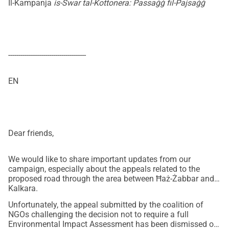
Il-Kampanja
is-Swar tal-Kottonera: Passaġġ fil-Pajsaġġ
The path, that begins at Notre Dame Gate (Bieb is-Sultan) 
and winds along the bastions, has long been used by 
locals as a nature and heritage trail. Despite neglect, illegal 
dumping and vandalism, the area continues to flourish with 
--------------------------------------
greenery, wildlife, and walkers seeking peace of mind. With 
some basic care, the trail could be transformed into a 
EN
much-loved pathway for surrounding communities. 
We emphasise that rather than building a destructive road, 
authorities should be investing in the preservation and 
restoration of the trail as a nature and heritage walk – 
Dear friends,
something that would improve the health, environment, and 
quality of life of thousands of residents and visitors.
We would like to share important updates from our
Follow us on
 Facebook
 to stay up-to-date on this 
campaign, especially about the appeals related to the
campaign.
proposed road through the area between Ħaż-Żabbar and
Kalkara.
Unfortunately, the appeal submitted by the coalition of
NGOs challenging the decision not to require a full
Environmental Impact Assessment has been dismissed on