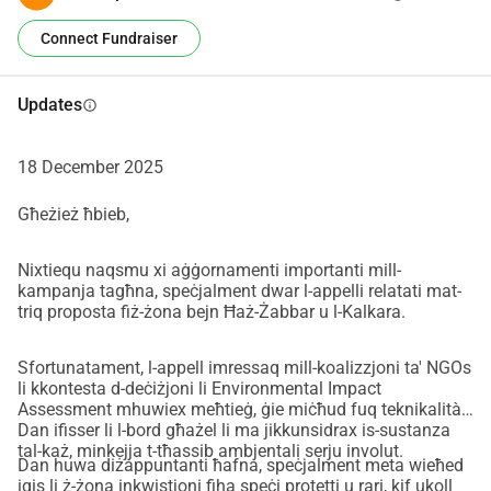
vandaliżmu, iż-żona tkompli tistgħana bil-ħdura, il-fawna, u 
Connect Fundraiser
n-nies li jmorru mixja għal daqsxejn serħan il-moħħ. B'ftit 
ħarsien bażiku, il-mogħdija tista' ssir passaġġ maħbub mill-
komunitajiet tal-madwar.
Updates
info
Nenfasizzaw li minflok ma jibnu triq bla bżonn, l-
awtoritajiet għandhom jinvestu fil-preservazzjoni u r-
18 December 2025
restawr tat-triq bħala Passaġġ fil-Pajsaġġ – xi ħaġa li 
ttejjeb l-ambjent, is-saħħa, u l-kwalità tal-ħajja għal eluf ta' 
Għeżież ħbieb,
residenti u viżitaturi.
Segwina fuq
 Facebook
 biex tibqa' aġġornat dwar din il-
Nixtiequ naqsmu xi aġġornamenti importanti mill-
kampanja tagħna, speċjalment dwar l-appelli relatati mat-
kampanja.
triq proposta fiż-żona bejn Ħaż-Żabbar u l-Kalkara.
___________________________________________________________
____________________________________________________
Sfortunatament, l-appell imressaq mill-koalizzjoni ta' NGOs
EN
li kkontesta d-deċiżjoni li Environmental Impact
In the midst of a busy and populated area lies a quiet green 
Assessment mhuwiex meħtieġ, ġie miċħud fuq teknikalità.
Dan ifisser li l-bord għażel li ma jikkunsidrax is-sustanza
path – a space of peace, nature and heritage – and now it 
tal-każ, minkejja t-tħassib ambjentali serju involut.
is under threat. We need the public’s help to save it!
Dan huwa diżappuntanti ħafna, speċjalment meta wieħed
You can also make your donation via a bank transfer to 
iqis li ż-żona inkwistjoni fiha speċi protetti u rari, kif ukoll