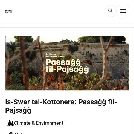
menu
search
Is-Swar tal-Kottonera: Passaġġ fil-
Pajsaġġ
Climate & Environment