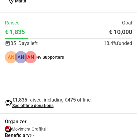
location_on
Malta
Raised
Goal
€ 1,835
€ 10,000
85
Days left
18.4%
funded
AN
AN
AN
49
Supporters
Share
Donate
€1,835
raised, including
€475
offline.
savings
See offline donations
Organizer
Moviment Graffitti
Beneficiary
info