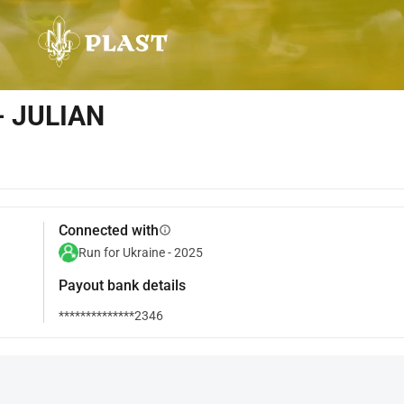
- JULIAN
Connected with
info
Run for Ukraine - 2025
Payout bank details
**************2346