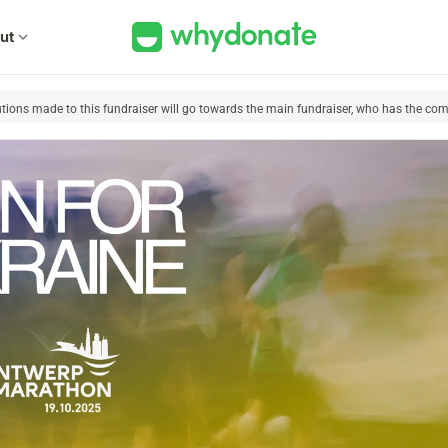
ut
expand_more
utions made to this fundraiser will go towards the main fundraiser, who has the comp