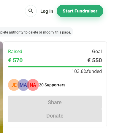
search
Log In
Start Fundraiser
lete authority to delete or modify this page.
Raised
Goal
€ 570
€ 550
103.6%
funded
JE
MA
NA
20
Supporters
Share
Donate