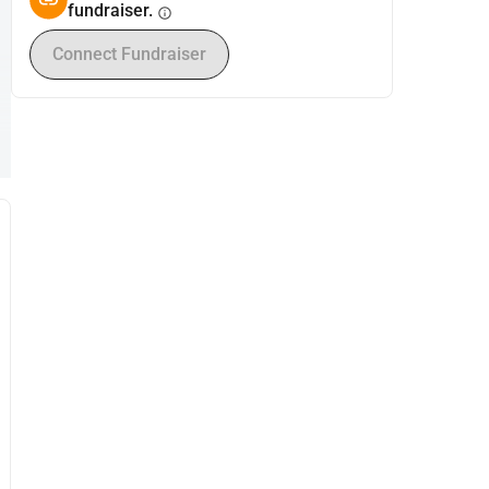
fundraiser.
info
Connect Fundraiser