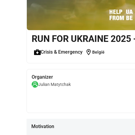
RUN FOR UKRAINE 2025 
location_on
Crisis & Emergency
België
Organizer
Julian Matytchak
Motivation