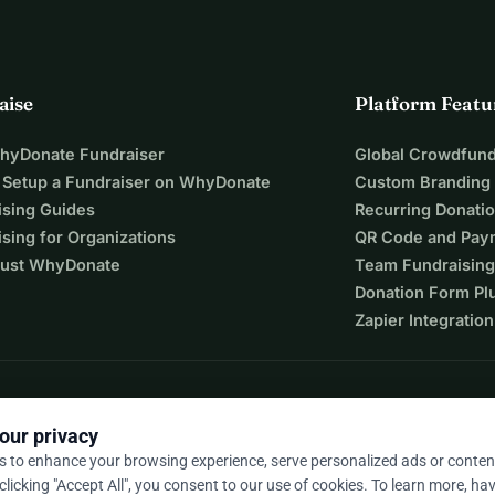
aise
Platform Featu
WhyDonate Fundraiser
Global Crowdfund
 Setup a Fundraiser on WhyDonate
Custom Branding
ising Guides
Recurring Donati
sing for Organizations
QR Code and Pay
ust WhyDonate
Team Fundraising
Donation Form Pl
Zapier Integration
our privacy
s to enhance your browsing experience, serve personalized ads or conten
 clicking "Accept All", you consent to our use of cookies. To learn more, hav