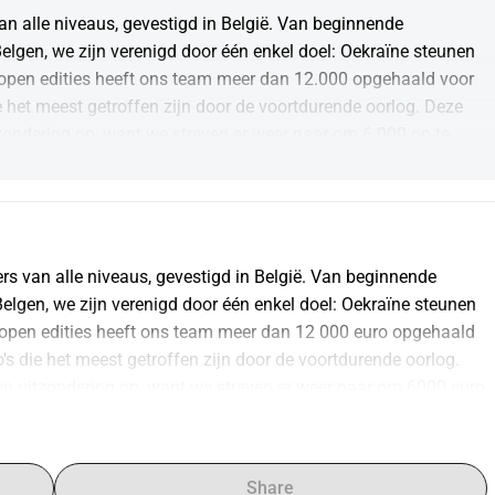
an alle niveaus, gevestigd in België. Van beginnende 
Belgen, we zijn verenigd door één enkel doel: Oekraïne steunen 
elopen edities heeft ons team meer dan 12.000 opgehaald voor 
e het meest getroffen zijn door de voortdurende oorlog. Deze 
tzondering op, want we streven er weer naar om 6.000 op te 
schuldige mensen. Jij kunt helpen door te doneren, en wij zullen 
ers van alle niveaus, gevestigd in België. Van beginnende 
Belgen, we zijn verenigd door één enkel doel: Oekraïne steunen 
elopen edities heeft ons team meer dan 12 000 euro opgehaald 
's die het meest getroffen zijn door de voortdurende oorlog. 
een uitzondering op, want we streven er weer naar om 6000 euro 
el onschuldige mensen. Jij kunt helpen, je kunt doneren, wij 
f all levels based in Belgium. From novice runners to 
Share