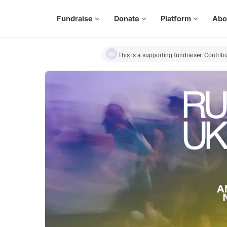
Fundraise
expand_more
Donate
expand_more
Platform
expand_more
Abo
This is a supporting fundraiser. Contrib