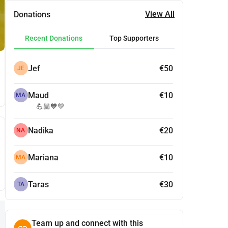
View All
Donations
Recent Donations
Top Supporters
Jef
€50
JE
Maud
€10
MA
💪🏼💙💛
Nadika
€20
NA
Mariana
€10
MA
Taras
€30
TA
Team up and connect with this