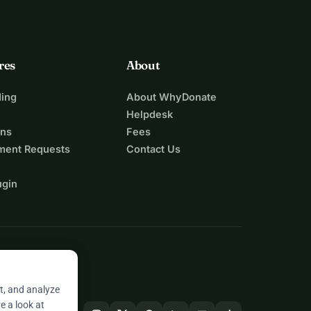
res
About
ing
About WhyDonate
Helpdesk
ons
Fees
ment Requests
Contact Us
ugin
t, and analyze
e a look at