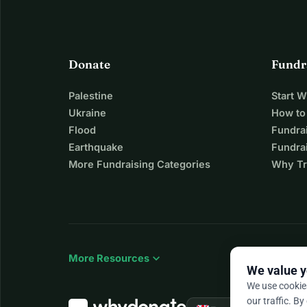
Donate
Fundr
Palestine
Start 
Ukraine
How to
Flood
Fundra
Earthquake
Fundrai
More Fundraising Categories
Why Tr
expand_more
More Resources
We value y
We use cookie
our traffic. By