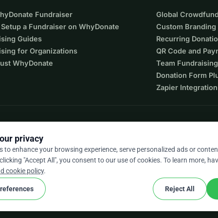
ουργήσουμε ένα καθαρότερο, πιο άνετο περιβάλλον.
WhyDonate Fundraiser
Global Crowdfund
υμε την άγρια ζωή του πάρκου και να βελτιώσουμε την 
 Setup a Fundraiser on WhyDonate
Custom Branding
ising Guides
Recurring Donati
 αυτές τις βελτιώσεις και δράσεις που ωφελούν το πάρκο 
sing for Organizations
QR Code and Pay
ust WhyDonate
Team Fundraising
ς — συμβάλλει στην προστασία ενός από τους τελευταίους 
Donation Form Pl
σσαλονίκης και διασφαλίζει ότι οι μελλοντικές γενιές θα 
Zapier Integration
και να μοιραστείτε το μανιφέστο για το Πάρκο Καρατάσου 
our privacy
τείτε αυτή την εκστρατεία με τους φίλους, την οικογένεια 
s to enhance your browsing experience, serve personalized ads or conten
 clicking "Accept All", you consent to our use of cookies. To learn more, hav
βοήθεια.
9 / 5 based on 500+ reviews
d cookie policy
.
ς για να διατηρήσουμε το Πάρκο Καρατάσου δημόσιο, 
references
Reject All
cookie
nd conditions
Cookie Settings