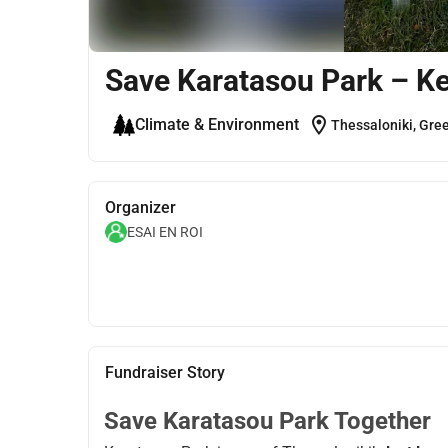
Save Karatasou Park – Kee
location_on
Climate & Environment
Thessaloniki, Gre
Organizer
ESAI EN ROI
Fundraiser Story
Save Karatasou Park Together