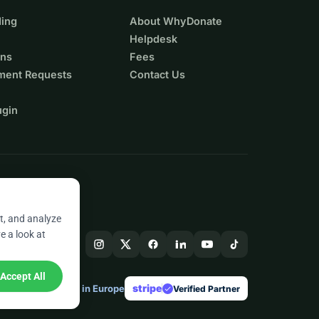
ing
About WhyDonate
Helpdesk
ons
Fees
ment Requests
Contact Us
ugin
t, and analyze
e a look at
Accept All
stripe
Made in Europe
★
Verified Partner
check