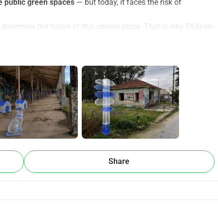
ge public green spaces
 — but today, it faces the risk of 
etermine the future of this unique place. That is why ESAI-en-
and community members, is coming
 together to protect and 
safe, green, and accessible to all
: families, children, walkers, 
ing for your support to make the park more welcoming and 
e park more easily.
 a cleaner, more comfortable environment.
rt the park’s wildlife and improve animal welfare.
ese improvements and actions that benefit the park and its 
Share
rotect one of Thessaloniki’s last free public green spaces and 
joy it.
 Park manifesto and the petition
 here: