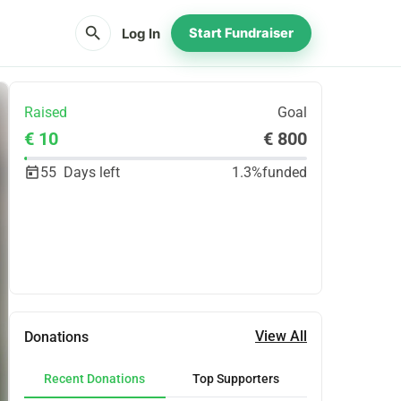
search
Log In
Start Fundraiser
Raised
Goal
€ 10
€ 800
55
Days left
1.3%
funded
Share
Donate
View All
Donations
Recent Donations
Top Supporters