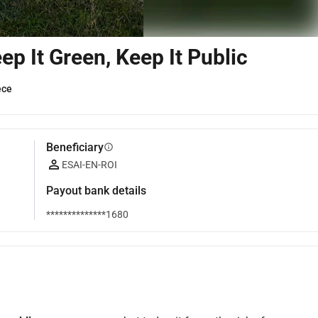
p It Green, Keep It Public
ece
Beneficiary
info
ESAI-EN-ROI
Payout bank details
**************1680