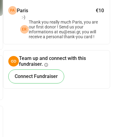
Paris
€10
PA
:-)
Thank you really much Paris, you are
our first donor ! Send us your
ER
informations at eu@esai.gr, you will
receive a personal thank-you card !
Team up and connect with this
fundraiser.
info
Connect Fundraiser