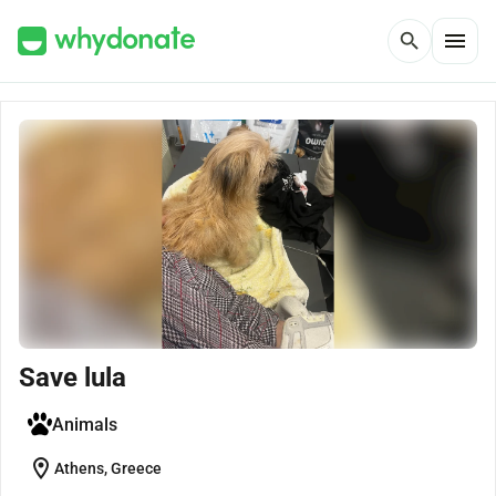
menu
search
Save lula
Animals
location_on
Athens, Greece