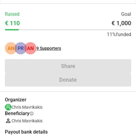
Raised
Goal
€ 110
€ 1,000
11%
funded
AN
PR
AN
9
Supporters
Share
Donate
Organizer
Chris Mavrikakis
Beneficiary
info
Chris Mavrikakis
Payout bank details