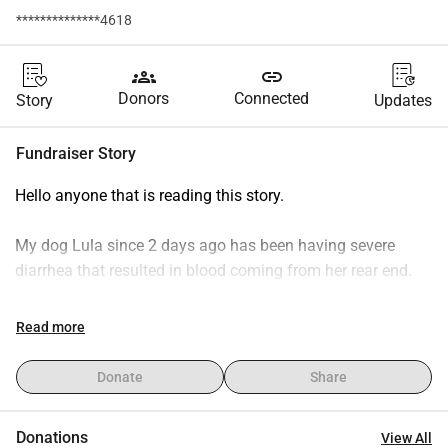
**************4618
groups
link
Donors
Connected
Story
Updates
Fundraiser Story
Hello anyone that is reading this story.
My dog Lula since 2 days ago has been having severe 
diarrhea that resulted in blood coming from her rear end.
Upon further inspection from the vet, Lula has a Kidney 
Read more
cyst and also Piometra.
Donate
Share
Lula has been in the family since we rescued her from 
certain death. She literally everything I have and at the 
Donations
View All
moment I am struggling financially to save her.