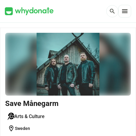
menu
search
Save Månegarm
Arts & Culture
location_on
Sweden