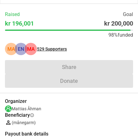
Raised
Goal
kr 196,001
kr 200,000
98%
funded
MA
EN
MA
529
Supporters
Share
Donate
Organizer
Mattias Åhman
Beneficiary
info
(månegarm)
Payout bank details