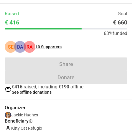
Raised
Goal
€ 416
€ 660
63%
funded
SE
DA
RA
10
Supporters
Share
Donate
€416
raised, including
€190
offline.
savings
See offline donations
Organizer
Jackie Hughes
Beneficiary
info
Kitty Cat Refugio