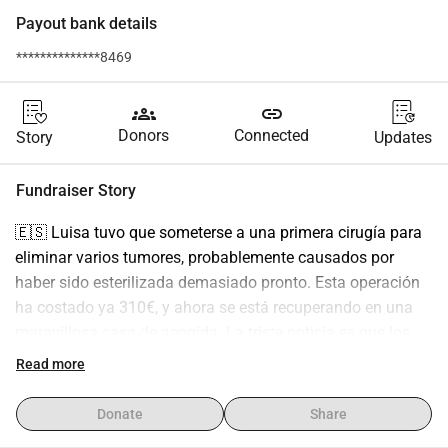
Payout bank details
**************8469
groups
link
Donors
Connected
Story
Updates
Fundraiser Story
🇪🇸 Luisa tuvo que someterse a una primera cirugía para 
eliminar varios tumores, probablemente causados por 
haber sido esterilizada demasiado pronto. Esta operación 
ha costado ya 310€, y ahora se está recuperando en una 
maravillosa casa de acogida. La triste noticia es que los 
resultados han confirmado que los tumores son malignos. 
Read more
Para darle una verdadera oportunidad de vida, necesita 
una segunda cirugía para extirpar toda la cadena mamaria. 
Donate
Share
Luisa es joven, súper cariñosa y merece un futuro lleno de 