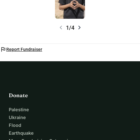
chevron_left
chevron_right
1/4
flag
Report Fundraiser
Donate
Palestine
Ukraine
Flood
Earthquake