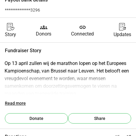
**************3296
groups
link
Donors
Connected
Story
Updates
Fundraiser Story
Op 13 april zullen wij de marathon lopen op het Europees 
Kampioenschap, van Brussel naar Leuven. Het belooft een 
vreugdevol evenement te worden, waar mensen 
samenkomen om doorzettingsvermogen te vieren na 
maanden van toegewijde training.
Doorzettingsvermogen en het verleggen van grenzen is iets 
Read more
wat we allemaal leren bewonderen en toejuichen. Maar 
vaak is doorzetten en obstakels overwinnen enkel mogelijk 
Donate
Share
als je een stevig, ondersteunend netwerk hebt. En zoals 
Farah Laporte schreef op Wereldvluchtelingendag in juni: 