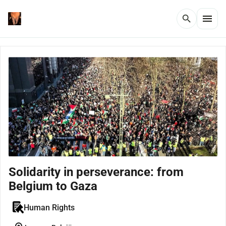
menu
search
Solidarity in perseverance: from
Belgium to Gaza
Human Rights