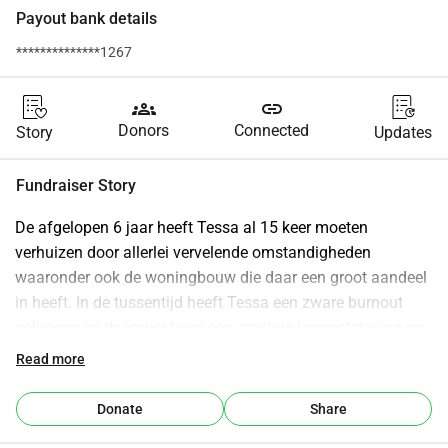
Payout bank details
**************1267
groups
link
Donors
Connected
Story
Updates
Fundraiser Story
De afgelopen 6 jaar heeft Tessa al 15 keer moeten 
verhuizen door allerlei vervelende omstandigheden 
waaronder ook de woningbouw die daar een groot aandeel 
in heeft. In de tussentijd heeft Tessa een zware burnout 
gekregen en daarover heen een ernstige longontsteking en 
is ze dit jaar al twee keer geopereerd waardoor ze ook haar 
Read more
baan verloren is gezien ze nog in haar proefperiode zat.
Tessa is een van de allerliefste mensen die ik ken en zij 
Donate
Share
leeft voor haar hondje Jax. Ze heeft veel meegemaakt in 