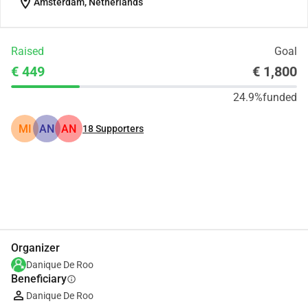
location_on
Amsterdam, Netherlands
Raised
Goal
€ 449
€ 1,800
24.9%
funded
MI
AN
AN
18
Supporters
Share
Donate
Organizer
Danique De Roo
Beneficiary
info
Danique De Roo