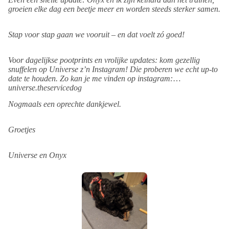
updated on our progress
groeien elke dag een beetje meer en worden steeds sterker samen.
PPS: when making a payment, an optional 'tip' is requested for 
platform fees. This is how whydonate is funded. This is optional 
Stap voor stap gaan we vooruit – en dat voelt zó goed!
and can be adjusted at discretion, or even set to 0. We thought you 
should know
Voor dagelijkse pootprints en vrolijke updates: kom gezellig
snuffelen op Universe z’n Instagram! Die proberen we echt up-to
date te houden. Zo kan je me vinden op instagram:
universe.theservicedog
Nogmaals een oprechte dankjewel.
Groetjes
Universe en Onyx