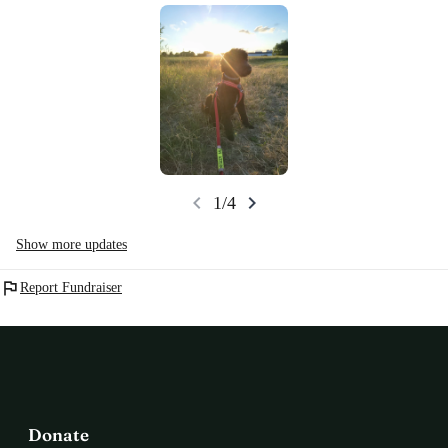
chevron_left
chevron_right
1/4
Show more updates
flag
Report Fundraiser
Donate