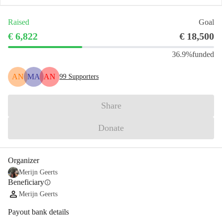
Raised
Goal
€ 6,822
€ 18,500
36.9%
funded
AN
MA
AN
99
Supporters
Share
Donate
Organizer
Merijn Geerts
Beneficiary
info
Merijn Geerts
Payout bank details