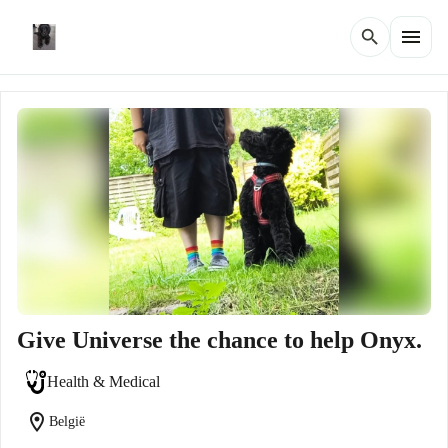
menu
search
Give Universe the chance to help Onyx.
Health & Medical
location_on
België