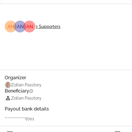
AN
AN
AN
3
Supporters
Share
Donate
Organizer
Zoltan Pasztory
Beneficiary
info
Zoltan Pasztory
Payout bank details
**************6701