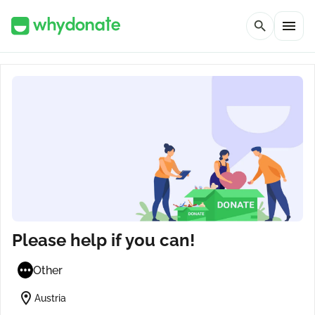
menu
search
Please help if you can!
Other
location_on
Austria