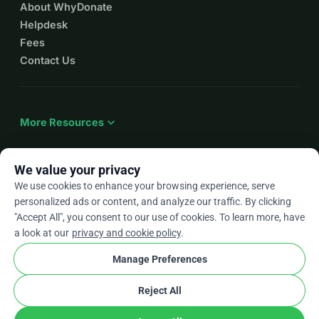
About WhyDonate
Helpdesk
Fees
Contact Us
expand_more
More Resources
We value your privacy
We use cookies to enhance your browsing experience, serve
arrow_drop_down
En
personalized ads or content, and analyze our traffic. By clicking
"Accept All", you consent to our use of cookies. To learn more, have
★★★★★
4.9 / 5 based on 500+ reviews
a look at our
privacy and cookie policy
.
Manage Preferences
© 2012–2026
WhyDonate
Privacy and cookies
Reject All
cookie
Terms and conditions
Cookie Settings