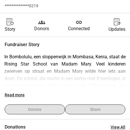
**************0219
groups
link
Donors
Connected
Story
Updates
Fundraiser Story
In Bombolulu, een sloppenwijk in Mombasa, Kenia, staat de 
Rising Star School van Madam Mary. Veel kinderen 
zwierven op straat en Madam Mary wilde hier iets aan 
doen. De school, die startte in een kerkje met 8 leerlingen, is 
uitgegroeid tot een flinke school met 120 kinderen. Zij 
krijgen hier les van gecertificeerde docenten, van wie de 
Read more
opleiding is vergoed door de Doingoood Foundation. Alle 
kinderen krijgen lunch op school, voor de meesten de enige 
Donate
Share
maaltijd op een dag. Veel van de leerlingen van deze 
school gaan uiteindelijk studeren en dus een betere 
Donations
View All
toekomst tegemoet.