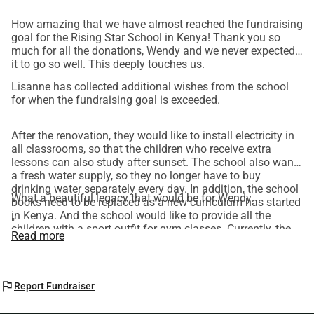
is zij hier nog geweest.
How amazing that we have almost reached the fundraising
Om de verbouwing af te kunnen maken en de laatste 
goal for the Rising Star School in Kenya! Thank you so
much for all the donations, Wendy and we never expected
achterstallige salarissen van de docenten te betalen is 
it to go so well. This deeply touches us.
€5.361,- nodig.
Lisanne has collected additional wishes from the school
for when the fundraising goal is exceeded.
After the renovation, they would like to install electricity in
all classrooms, so that the children who receive extra
lessons can also study after sunset. The school also wants
a fresh water supply, so they no longer have to buy
drinking water separately every day. In addition, the school
What a beautiful legacy that would be for Wendy.
books need to be replaced as a new curriculum has started
in Kenya. And the school would like to provide all the
"
children with a sport outfit for gym classes. Currently, the
Read more
children play sports in their regular school uniforms. The
chalkboards also need to be replaced.
flag
Report Fundraiser