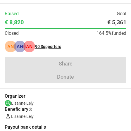
Raised
Goal
€ 8,820
€ 5,361
Closed
164.5%
funded
AN
AN
AN
90
Supporters
Share
Donate
Organizer
Lisanne Lely
Beneficiary
info
Lisanne Lely
Payout bank details