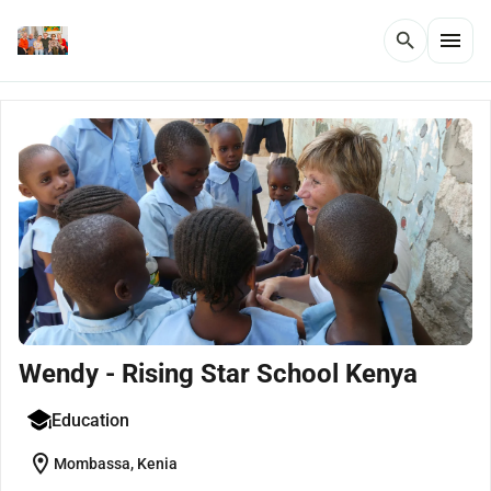
menu
search
Wendy - Rising Star School Kenya
Education
location_on
Mombassa, Kenia