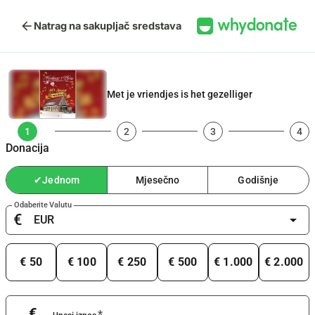
arrow_back
Natrag na sakupljač sredstava
Met je vriendjes is het gezelliger
1
2
3
4
Donacija
✔
Jednom
Mjesečno
Godišnje
Odaberite Valutu
€
arrow_drop_down
€ 50
€ 100
€ 250
€ 500
€ 1.000
€ 2.000
€
*