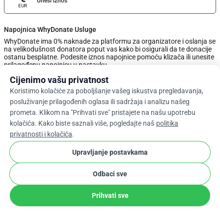
Unesi iznos
EUR
Napojnica WhyDonate Usluge
WhyDonate ima 0% naknade za platformu za organizatore i oslanja se
na velikodušnost donatora poput vas kako bi osigurali da te donacije
ostanu besplatne. Podesite iznos napojnice pomoću klizača ili unesite
prilagođenu napojnicu u nastavku.
Cijenimo vašu privatnost
0%
Koristimo kolačiće za poboljšanje vašeg iskustva pregledavanja,
posluživanje prilagođenih oglasa ili sadržaja i analizu našeg
prometa. Klikom na "Prihvati sve" pristajete na našu upotrebu
Unesite Prilagođeni Savjet
kolačića. Kako biste saznali više, pogledajte naš
politika
privatnosti i kolačića
.
Dalje
Upravljanje postavkama
Odbaci sve
arrow_drop_down
Hr
cookie
Prihvati sve