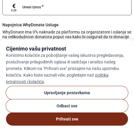
€
*
Unesi iznos
EUR
Napojnica WhyDonate Usluge
WhyDonate ima 0% naknade za platformu za organizatore i oslanja se
na velikodušnost donatora poput vas kako bi osigurali da te donacije
ostanu besplatne. Podesite iznos napojnice pomoću klizača ili unesite
prilagođenu napojnicu u nastavku.
Cijenimo vašu privatnost
Koristimo kolačiće za poboljšanje vašeg iskustva pregledavanja,
0%
posluživanje prilagođenih oglasa ili sadržaja i analizu našeg
prometa. Klikom na "Prihvati sve" pristajete na našu upotrebu
kolačića. Kako biste saznali više, pogledajte naš
politika
Unesite Prilagođeni Savjet
privatnosti i kolačića
.
Dalje
Upravljanje postavkama
Odbaci sve
arrow_drop_down
Hr
cookie
Prihvati sve