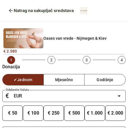
arrow_back
Natrag na sakupljač sredstava
Oases van vrede - Nijmegen & Kiev
€ 2.580
1
2
3
4
Donacija
✔
Jednom
Mjesečno
Godišnje
Odaberite Valutu
€
arrow_drop_down
€ 50
€ 100
€ 250
€ 500
€ 1.000
€ 2.000