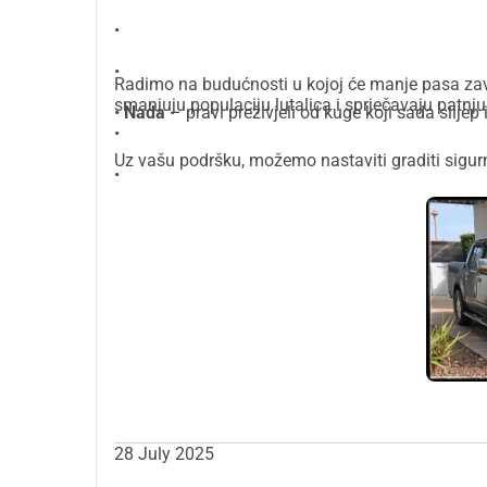
•
•
Radimo na budućnosti u kojoj će manje pasa zav
smanjuju populaciju lutalica i sprječavaju patnj
•
Nada
– pravi preživjeli od kuge koji sada slijep 
•
Uz vašu podršku, možemo nastaviti graditi sigurn
•
28 July 2025