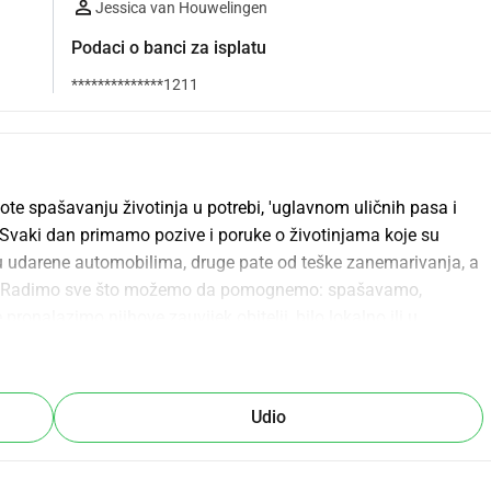
Jessica van Houwelingen
Podaci o banci za isplatu
**************1211
te spašavanju životinja u potrebi, 'uglavnom uličnih pasa i 
vaki dan primamo pozive i poruke o životinjama koje su 
su udarene automobilima, druge pate od teške zanemarivanja, a 
e. Radimo sve što možemo da pomognemo: spašavamo, 
e pronalazimo njihove zauvijek obitelji, bilo lokalno ili u 
kojim se suočavamo svaki dan: transport.Mnoge od životinja 
ma. Ceste od zemlje, posebno tijekom kišne sezone, postaju 
laziti običnim vozilom. Otkako smo izgubili naš sponzorirani 
Udio
frustrirajuće imati ograničene mogućnosti na ono što je 
ćnost pomoći životinji koja je u očajničkoj potrebi zbog 
a!Zato prikupljamo sredstva za kupnju rabljenog 4x4 kamiona 