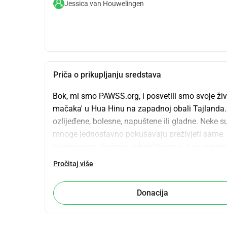
Jessica van Houwelingen
Priča o prikupljanju sredstava
Bok, mi smo PAWSS.org, i posvetili smo svoje živo
mačaka' u Hua Hinu na zapadnoj obali Tajlanda.S
ozlijeđene, bolesne, napuštene ili gladne. Neke 
mnoge jednostavno pokušavaju preživjeti sam
steriliziramo, liječimo, rehabilitiramo, a za sretnij
inozemstvu. No, postoji jedan ogroman izazov s 
Pročitaj više
kojima pomažemo nalaze se u udaljenim područji
blato, poplavljene su i gotovo nemoguće ih je pro
Donacija
kamion tijekom Covida 2023. godine, izuzetno je 
moguće s skuterom (bit ćete iznenađeni!!) nemogu
nedostatka transporta srce para do točke mučenj