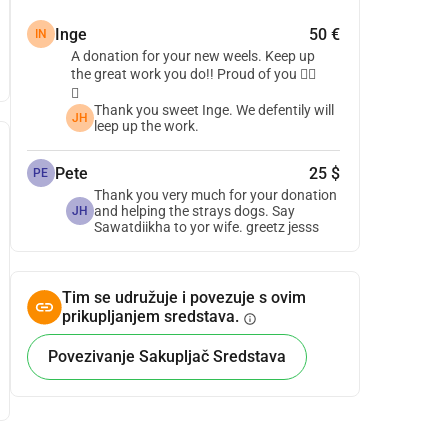
Inge
50 €
IN
A donation for your new weels. Keep up
the great work you do!! Proud of you 👌🏼
😍
Thank you sweet Inge. We defentily will
JH
leep up the work.
Pete
25 $
PE
Thank you very much for your donation
and helping the strays dogs. Say
JH
Sawatdiikha to yor wife. greetz jesss
Tim se udružuje i povezuje s ovim
prikupljanjem sredstava.
info
Povezivanje Sakupljač Sredstava