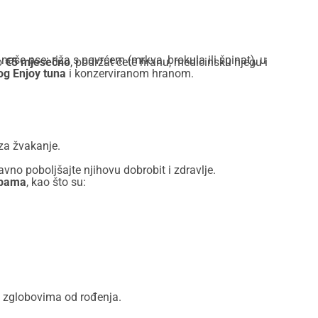
naše pse: riža s povrćem (mrkva, brokula ili špinat), u
o
€5 mjesečno
, podržat ćete hranu, medicinsku njegu i
og Enjoy tuna
i konzerviranom hranom.
za žvakanje.
ravno poboljšajte njihovu dobrobit i zdravlje.
ebama
, kao što su:
i zglobovima od rođenja.