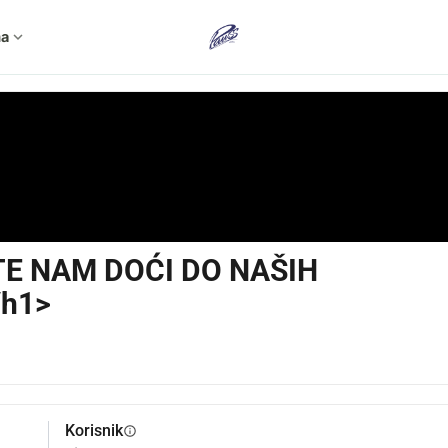
ma
expand_more
E NAM DOĆI DO NAŠIH
/h1>
Korisnik
info