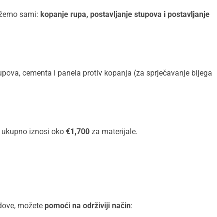
možemo sami:
kopanje rupa, postavljanje stupova i postavljanje
tupova, cementa i panela protiv kopanja (za sprječavanje bijega
o ukupno iznosi oko
€1,700
za materijale.
adove, možete
pomoći na održiviji način
: