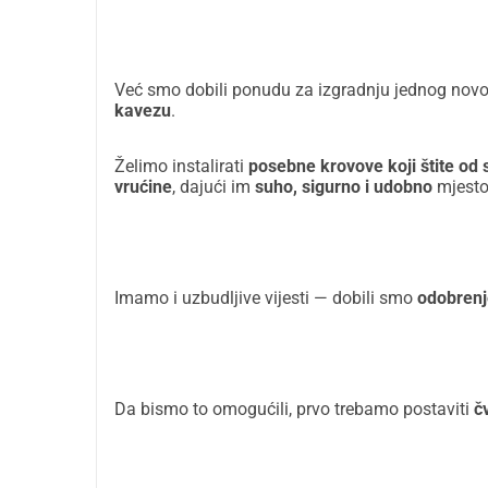
Već smo dobili ponudu za izgradnju jednog novog 
kavezu
.
Želimo instalirati
posebne krovove koji štite od 
vrućine
, dajući im
suho, sigurno i udobno
mjesto
Imamo i uzbudljive vijesti — dobili smo
odobrenj
Da bismo to omogućili, prvo trebamo postaviti
č