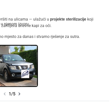
ršiti na ulicama — ulažući u
projekte sterilizacije
koji
u u njenom izvoru.
i zahtijeva dnevne kapi za oči.
o mjesto za danas i stvarno rješenje za sutra.
chevron_left
chevron_right
1/5