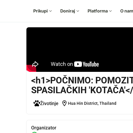
Prikupi
expand_more
Doniraj
expand_more
Platforma
expand_more
O na
<h1>POČNIMO: POMOZIT
SPASILAČKIH 'KOTAČA'<
location_on
Životinje
Hua Hin District, Thailand
Organizator