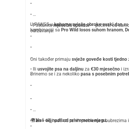
•
•
U PAWSS-u
kuhamo svježe obroke svaki dan
za 
• Postanite
mjesečni sponzor
– počevši od sam
kombinaciji sa
Pro Wild losos suhom hranom
,
D
održavanje.
•
•
•
Oni također primaju
svježe goveđe kosti tjedno
• Ili
usvojite psa na daljinu
za
€30 mjesečno
i iz
Brinemo se i za nekoliko
pasa s posebnim potr
•
•
•
•
🌍
Naš cilj nadilazi privremenu njegu.
•
Tan
– koji pati od ranih problema s bubrezima 
•