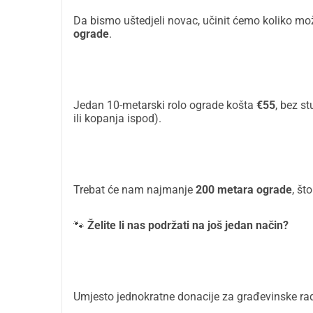
Da bismo uštedjeli novac, učinit ćemo koliko 
ograde
.
Jedan 10-metarski rolo ograde košta
€55
, bez s
ili kopanja ispod).
Trebat će nam najmanje
200 metara ograde
, št
🐾
Želite li nas podržati na još jedan način?
Umjesto jednokratne donacije za građevinske r