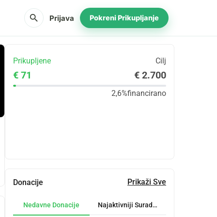
search
Prijava
Pokreni Prikupljanje
Prikupljene
Cilj
€ 71
€ 2.700
2,6%
financirano
Udio
Donacija
Prikaži Sve
Donacije
Nedavne Donacije
Najaktivniji Suradnici