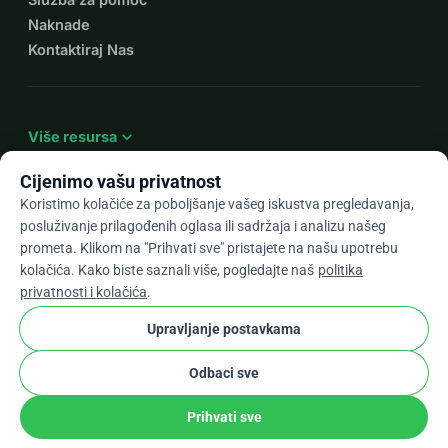
Naknade
Kontaktiraj Nas
expand_more
Više resursa
Cijenimo vašu privatnost
Koristimo kolačiće za poboljšanje vašeg iskustva pregledavanja,
posluživanje prilagođenih oglasa ili sadržaja i analizu našeg
arrow_drop_down
Hr
prometa. Klikom na "Prihvati sve" pristajete na našu upotrebu
kolačića. Kako biste saznali više, pogledajte naš
politika
★★★★★
4,9 / 5 na temelju 500+ recenzija
privatnosti i kolačića
.
Upravljanje postavkama
© 2012–2026
WhyDonate
Privatnost i kolačići
Odbaci sve
cookie
Uvjeti i odredbe
Postavke Kolačića
stripe
Napravljeno u Europi
★
Provjereni Partner
check
Prihvati sve