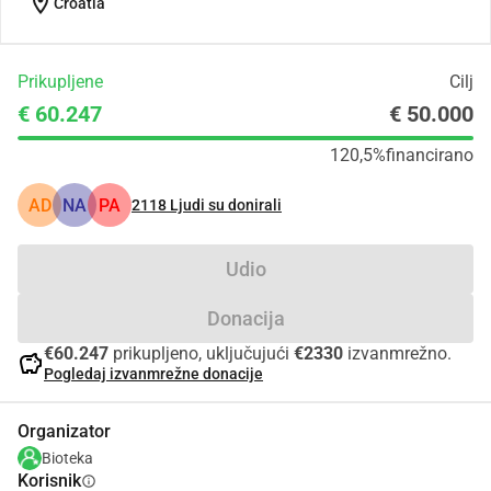
location_on
Croatia
Prikupljene
Cilj
€ 60.247
€ 50.000
120,5%
financirano
AD
NA
PA
2118
Ljudi su donirali
Udio
Donacija
€60.247
prikupljeno, uključujući
€2330
izvanmrežno.
savings
Pogledaj izvanmrežne donacije
Organizator
Bioteka
Korisnik
info