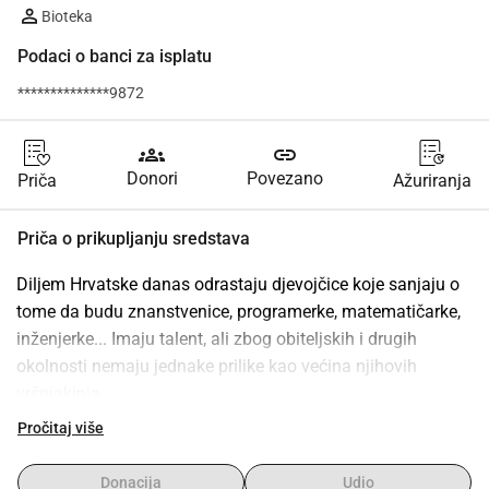
Bioteka
Podaci o banci za isplatu
**************9872
groups
link
Donori
Povezano
Priča
Ažuriranja
Priča o prikupljanju sredstava
Diljem Hrvatske danas odrastaju djevojčice koje sanjaju o 
tome da budu znanstvenice, programerke, matematičarke, 
inženjerke... Imaju talent, ali zbog obiteljskih i drugih 
okolnosti nemaju jednake prilike kao većina njihovih 
vršnjakinja.
Smatramo da svako dijete u Hrvatskoj, bez obzira gdje živi, 
Pročitaj više
zaslužuje jednake obrazovne šanse, stoga želimo 
omogućiti da 20 talentiranih djevojaka iz obitelji slabijeg 
Donacija
Udio