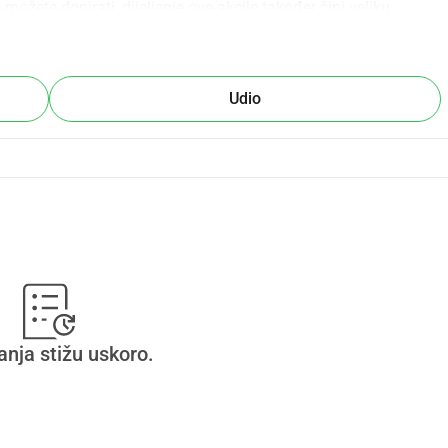
ožete donirati, dijeljenje ove akcije također čini veliku 
Udio
anja stižu uskoro.