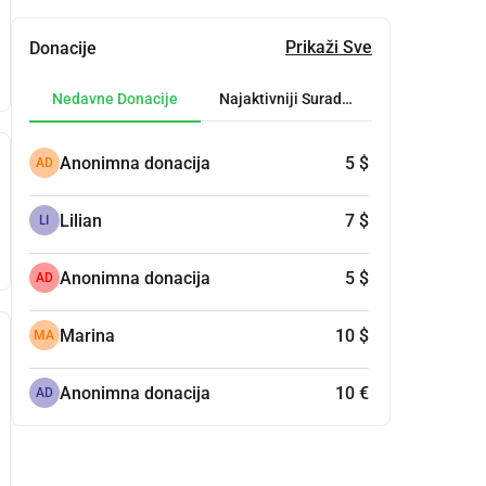
Prikaži Sve
Donacije
Nedavne Donacije
Najaktivniji Suradnici
Anonimna donacija
5 $
AD
Lilian
7 $
LI
Anonimna donacija
5 $
AD
Marina
10 $
MA
Anonimna donacija
10 €
AD