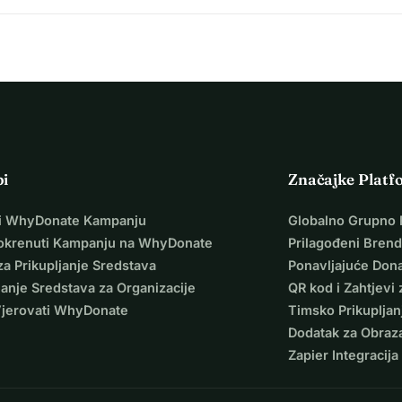
pi
Značajke Platf
i WhyDonate Kampanju
Globalno Grupno 
okrenuti Kampanju na WhyDonate
Prilagođeni Brend
za Prikupljanje Sredstava
Ponavljajuće Dona
janje Sredstava za Organizacije
QR kod i Zahtjevi 
Vjerovati WhyDonate
Timsko Prikupljan
Dodatak za Obraz
Zapier Integracija