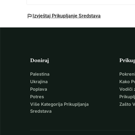
flag
Izvještaj Prikupljanje Sredstava
Doniraj
Priku
Palestina
Pokren
Ukrajina
Kako P
Poplava
Vodiči 
Potres
Prikupl
Više Kategorija Prikupljanja
Zašto 
Sredstava