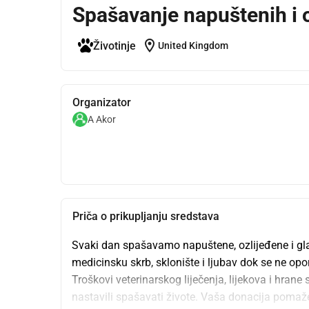
Spašavanje napuštenih i o
location_on
Životinje
United Kingdom
Organizator
A Akor
Priča o prikupljanju sredstava
Svaki dan spašavamo napuštene, ozlijeđene i gla
medicinsku skrb, sklonište i ljubav dok se ne opo
Troškovi veterinarskog liječenja, lijekova i hran
nastavili spašavati živote. Vaša donacija pomaže