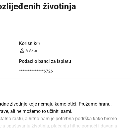
zlijeđenih životinja
Korisnik
info
A Akor
Podaci o banci za isplatu
**************6726
dne životinje koje nemaju kamo otići. Pružamo hranu, 
rave, ali ne možemo to učiniti sami.
e stalno rastu, a hitno nam je potrebna podrška kako bismo 
 u spašavanju životinja, plaćanju hitne pomoći i davanju 