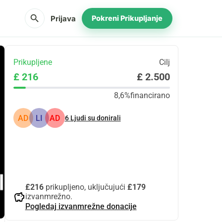
search
Prijava
Pokreni Prikupljanje
Prikupljene
Cilj
£ 216
£ 2.500
8,6%
financirano
AD
LI
AD
6
Ljudi su donirali
Udio
Donacija
£216
prikupljeno, uključujući
£179
savings
izvanmrežno.
Pogledaj izvanmrežne donacije