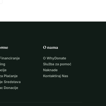
orme
O nama
Financiranje
O WhyDonate
ing
Služba za pomoć
cije
Naknade
za Plaćanje
Kontaktiraj Nas
je Sredstava
ac Donacije