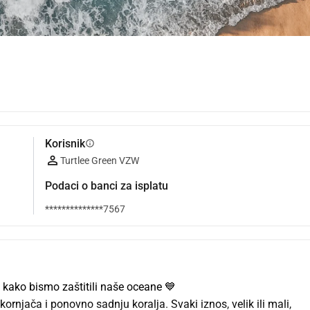
Korisnik
info
Turtlee Green VZW
Podaci o banci za isplatu
**************7567
 kako bismo zaštitili naše oceane 💙
ornjača i ponovno sadnju koralja. Svaki iznos, velik ili mali, 