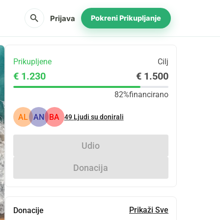
search
Prijava
Pokreni Prikupljanje
Prikupljene
Cilj
€ 1.230
€ 1.500
82%
financirano
AL
AN
BA
49
Ljudi su donirali
Udio
Donacija
Prikaži Sve
Donacije