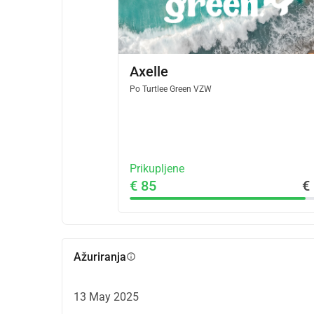
Axelle
Po
Turtlee Green VZW
Prikupljene
€ 85
€
Ažuriranja
info
13 May 2025