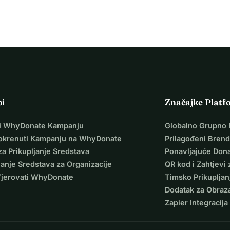
pi
Značajke Platf
i WhyDonate Kampanju
Globalno Grupno 
okrenuti Kampanju na WhyDonate
Prilagođeni Brend
za Prikupljanje Sredstava
Ponavljajuće Dona
janje Sredstava za Organizacije
QR kod i Zahtjevi 
Vjerovati WhyDonate
Timsko Prikupljan
Dodatak za Obraz
Zapier Integracija