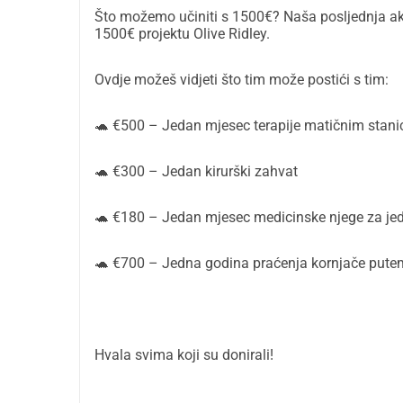
Što možemo učiniti s 1500€? Naša posljednja ak
1500€ projektu Olive Ridley.
Ovdje možeš vidjeti što tim može postići s tim:
🐢 €500 – Jedan mjesec terapije matičnim stani
🐢 €300 – Jedan kirurški zahvat
🐢 €180 – Jedan mjesec medicinske njege za je
🐢 €700 – Jedna godina praćenja kornjače putem
Hvala svima koji su donirali!