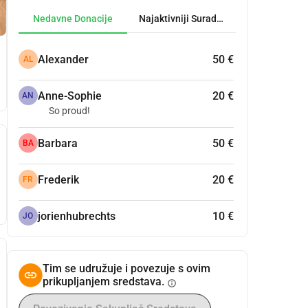
Nedavne Donacije
Najaktivniji Suradnici
Alexander
50 €
AL
Anne-Sophie
20 €
AN
So proud!
Barbara
50 €
BA
Frederik
20 €
FR
jorienhubrechts
10 €
JO
Tim se udružuje i povezuje s ovim
prikupljanjem sredstava.
info