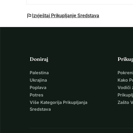
flag
Izvještaj Prikupljanje Sredstava
Doniraj
Priku
Palestina
Pokren
Ukrajina
Kako P
Poplava
Vodiči 
Potres
Prikupl
Više Kategorija Prikupljanja
Zašto 
Sredstava