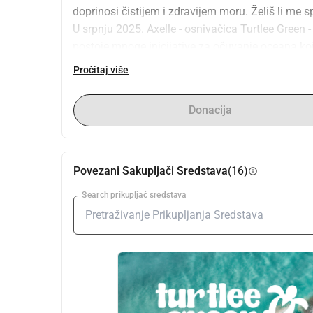
doprinosi čistijem i zdravijem moru. Želiš li me s
U srpnju 2025. Axelle - osnivačica Turtlee Green 
postoje mnoge inicijative za očuvanje oceana koj
Donirajte ovdje i pomozite 🐢
Pročitaj više
Donacija
Povezani Sakupljači Sredstava
(16)
info
Search prikupljač sredstava