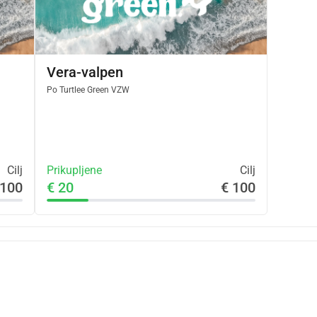
Vera-valpen
Po
Turtlee Green VZW
Cilj
Prikupljene
Cilj
 100
€ 20
€ 100