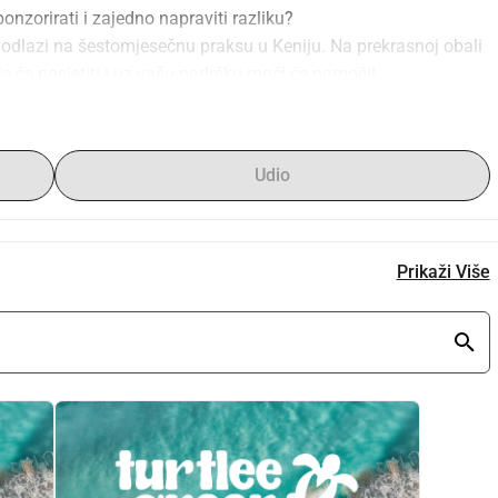
ponzorirati i zajedno napraviti razliku?
- odlazi na šestomjesečnu praksu u Keniju. Na prekrasnoj obali 
e će posjetiti i uz vašu podršku moći će pomoći!
Udio
Prikaži Više