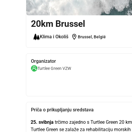
20km Brussel
location_on
Klima i Okoliš
Brussel, België
Organizator
Turtlee Green VZW
Priča o prikupljanju sredstava
25. svibnja 
trčimo zajedno s Turtlee Green 20 km
Turtlee Green se zalaže za rehabilitaciju morskih k