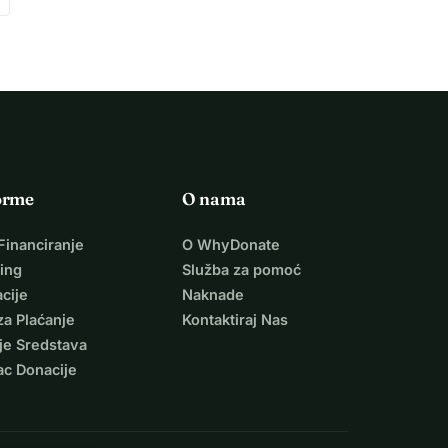
orme
O nama
Financiranje
O WhyDonate
ing
Služba za pomoć
cije
Naknade
za Plaćanje
Kontaktiraj Nas
je Sredstava
ac Donacije