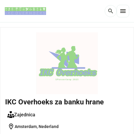
menu
search
IKC Overhoeks za banku hrane
Zajednica
location_on
Amsterdam, Nederland