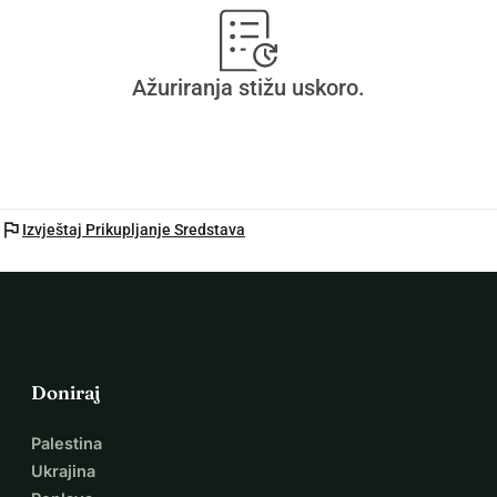
Ažuriranja stižu uskoro.
flag
Izvještaj Prikupljanje Sredstava
Doniraj
Palestina
Ukrajina