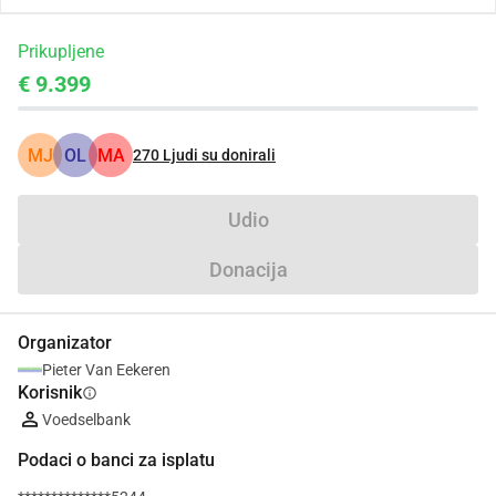
Prikupljene
€ 9.399
MJ
OL
MA
270
Ljudi su donirali
Udio
Donacija
Organizator
Pieter Van Eekeren
Korisnik
info
Voedselbank
Podaci o banci za isplatu