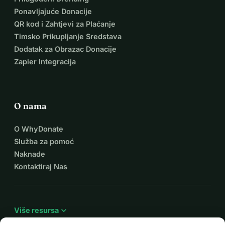
Ponavljajuće Donacije
QR kod i Zahtjevi za Plaćanje
Timsko Prikupljanje Sredstava
Dodatak za Obrazac Donacije
Zapier Integracija
O nama
O WhyDonate
Služba za pomoć
Naknade
Kontaktiraj Nas
expand_more
Više resursa