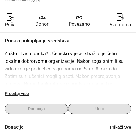
**************5244
groups
link
Donori
Povezano
Priča
Ažuriranja
Priča o prikupljanju sredstava
Zašto Hrana banka? Učeničko vijeće istražilo je četiri 
lokalne dobrotvorne organizacije. Nakon toga snimili su 
video koji je podijeljen s grupama od 5. do 8. razreda. 
Zatim su ti učenici mogli glasati. Nakon prebrojavanja 
glasova, Hrana banka Amsterdam istaknula se kao 
pobjednik. Hrana banka Amsterdam osnovana je kako bi 
Pročitaj više
podržala ljude u gradu koji se privremeno nalaze u 
financijskim problemima i ne mogu si priuštiti dovoljno 
Donacija
Udio
hrane za sebe ili svoju obitelj. Cilj Hrane banke je prikupiti i 
podijeliti viškove hrane onima kojima je najpotrebnije, te 
Donacije
Prikaži Sve
tako ublažiti utjecaj siromaštva. Hrana banka ne nudi 