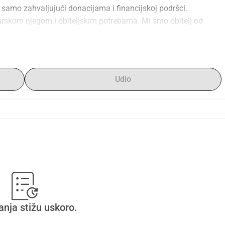
amo zahvaljujući donacijama i financijskoj podršci.
arskom njegom i obiteljskim potrebama. Mi smo obitelj od 
omobil koji će nam služiti sljedećih godina? To bi bilo zaista 
Udio
anja stižu uskoro.