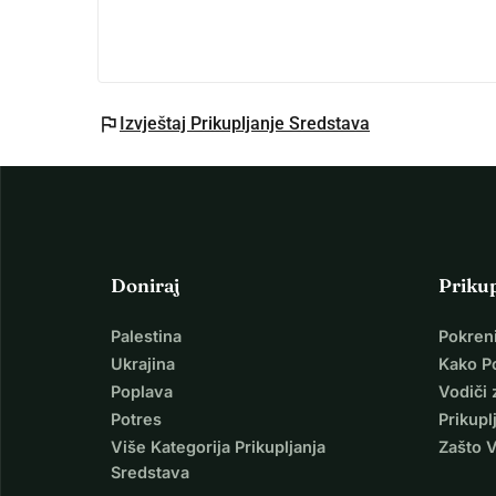
flag
Izvještaj Prikupljanje Sredstava
Doniraj
Priku
Palestina
Pokren
Ukrajina
Kako P
Poplava
Vodiči 
Potres
Prikupl
Više Kategorija Prikupljanja
Zašto 
Sredstava