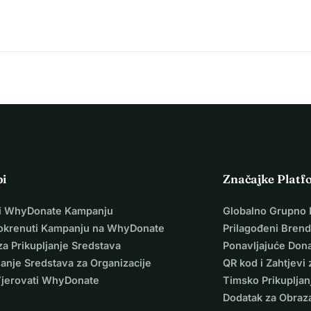
pi
Značajke Platf
i WhyDonate Kampanju
Globalno Grupno 
okrenuti Kampanju na WhyDonate
Prilagođeni Brend
za Prikupljanje Sredstava
Ponavljajuće Dona
janje Sredstava za Organizacije
QR kod i Zahtjevi 
Vjerovati WhyDonate
Timsko Prikupljan
Dodatak za Obraz