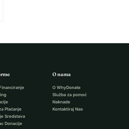
orme
O nama
Financiranje
O WhyDonate
ing
Služba za pomoć
cije
Naknade
za Plaćanje
Kontaktiraj Nas
je Sredstava
ac Donacije