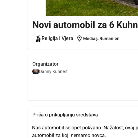
Novi automobil za 6 Kuh
location_on
Religija i Vjera
Mediaș, Rumänien
Organizator
Danny Kuhnert
Priča o prikupljanju sredstava
Naš automobil se opet pokvario. Nažalost, ovaj put
automobil za koji nemamo novca.