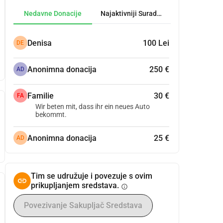
Nedavne Donacije
Najaktivniji Suradnici
Denisa
100 Lei
DE
Anonimna donacija
250 €
AD
Familie
30 €
FA
Wir beten mit, dass ihr ein neues Auto
bekommt.
Anonimna donacija
25 €
AD
Tim se udružuje i povezuje s ovim
prikupljanjem sredstava.
info
Povezivanje Sakupljač Sredstava