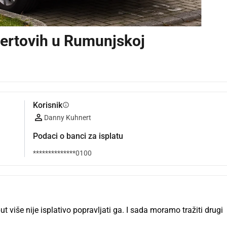
nertovih u Rumunjskoj
Korisnik
info
Danny Kuhnert
Podaci o banci za isplatu
**************0100
 više nije isplativo popravljati ga. I sada moramo tražiti drugi 