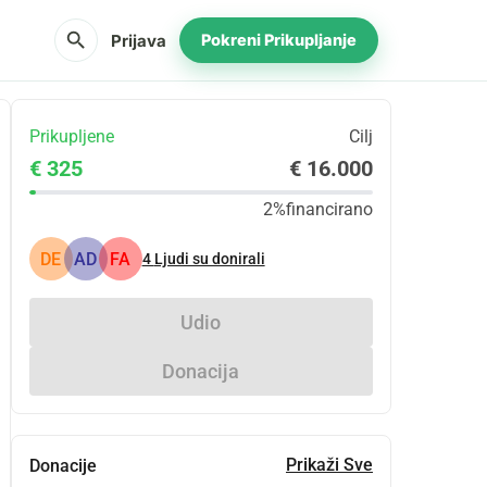
search
Prijava
Pokreni Prikupljanje
Prikupljene
Cilj
€ 325
€ 16.000
2%
financirano
DE
AD
FA
4
Ljudi su donirali
Udio
Donacija
Prikaži Sve
Donacije