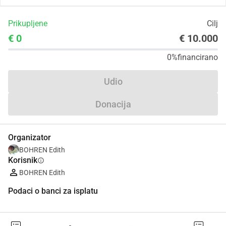
Prikupljene
Cilj
€ 0
€ 10.000
0%
financirano
Udio
Donacija
Organizator
BOHREN Edith
Korisnik
info
BOHREN Edith
Podaci o banci za isplatu