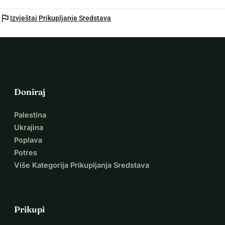
flag
Izvještaj Prikupljanje Sredstava
Doniraj
Palestina
Ukrajina
Poplava
Potres
Više Kategorija Prikupljanja Sredstava
Prikupi