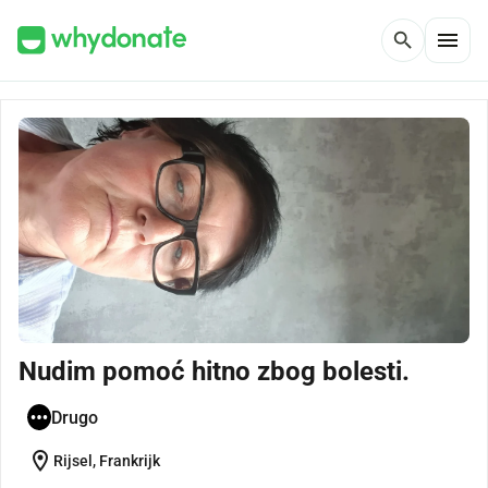
menu
search
Nudim pomoć hitno zbog bolesti.
Drugo
location_on
Rijsel, Frankrijk