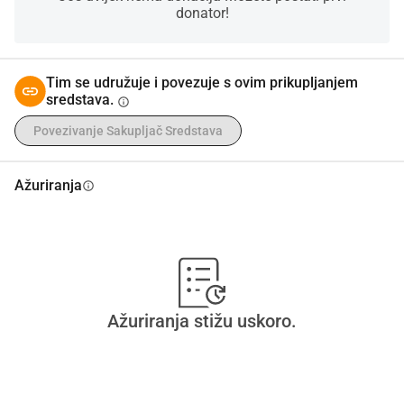
pokazati. 15 dana je vrlo kratko, ali vjerujem U VAS. 
donator!
HVALA VAM NA VAŠOJ POMOĆI, i mogu pružiti dokaze o 
svojoj dobroj namjeri ako je potrebno.
Tim se udružuje i povezuje s ovim prikupljanjem
sredstava.
info
Povezivanje Sakupljač Sredstava
Ažuriranja
info
Ažuriranja stižu uskoro.