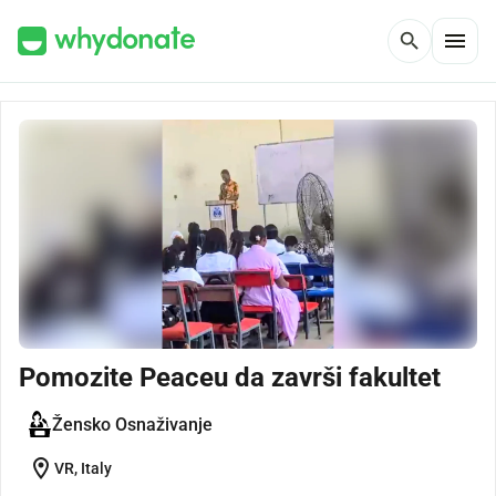
menu
search
Pomozite Peaceu da završi fakultet
Žensko Osnaživanje
location_on
VR, Italy