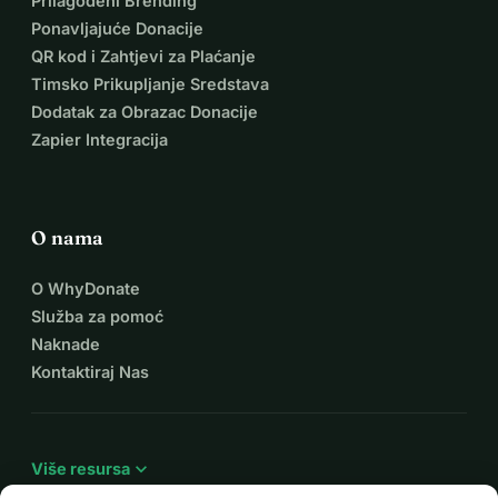
Prilagođeni Brending
Ponavljajuće Donacije
QR kod i Zahtjevi za Plaćanje
Timsko Prikupljanje Sredstava
Dodatak za Obrazac Donacije
Zapier Integracija
O nama
O WhyDonate
Služba za pomoć
Naknade
Kontaktiraj Nas
expand_more
Više resursa