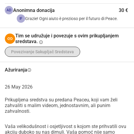
Anonimna donacija
30 €
AD
Grazie! Ogni aiuto è prezioso per il futuro di Peace.
IF
Tim se udružuje i povezuje s ovim prikupljanjem
sredstava.
info
Povezivanje Sakupljač Sredstava
Ažuriranja
info
26 May 2026
Prikupljena sredstva su predana Peaceu, koji vam želi
zahvaliti s malim videom, jednostavnim, ali punim
zahvalnosti.
Vaša velikodušnost i osjetljivost s kojom ste prihvatili ovu
akciju duboko su nas dirnuli. Vaša pomoć nije samo