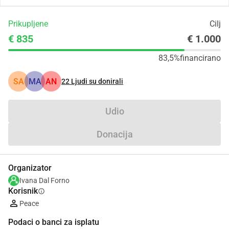
Prikupljene
Cilj
€ 835
€ 1.000
83,5%
financirano
SA
MA
AN
22
Ljudi su donirali
Udio
Donacija
Organizator
Ivana Dal Forno
Korisnik
info
Peace
Podaci o banci za isplatu