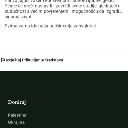
Zahvaljujući vašem konkretnom i punom ljubavi gestu,
Peace će moći nastaviti i završiti svoje studije, gledajući u
budućnost s većim povjerenjem i mogućnošću da izgradi
sigurniji život.
Svima vama ide naša najiskrenija zahvalnost
flag
Izvještaj Prikupljanje Sredstava
Doniraj
Palestina
Ukrajina