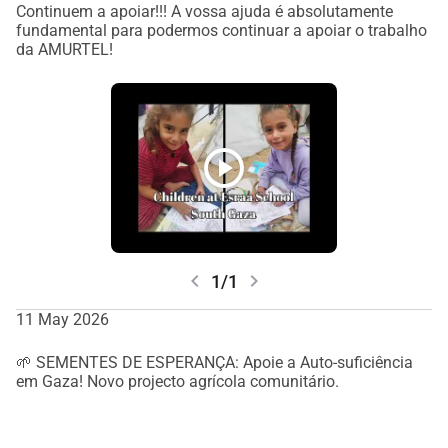
Continuem a apoiar!!! A vossa ajuda é absolutamente
fundamental para podermos continuar a apoiar o trabalho
da AMURTEL!
play_circle
chevron_left
chevron_right
1/1
11 May 2026
🌱 SEMENTES DE ESPERANÇA: Apoie a Auto-suficiência
em Gaza! Novo projecto agrícola comunitário.