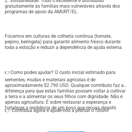
2. Solidariedade: Todo o excedente é distribuído
gratuitamente às famílias mais vulneráveis através dos
programas de apoio da AMURT/EL.
Focamos em culturas de colheita contínua (tomate,
pepino, beringela) para garantir alimento fresco durante
toda a estação e reduzir a dependência de ajuda externa.
👉Como podes ajudar? O custo inicial estimado para
sementes, mudas e materiais agrícolas é de
aproximadamente $2.790 USD. Qualquer contributo faz a
diferença para que estas famílias possam voltar a cultivar
a terra e a alimentar os seus filhos com dignidade. Não é
apenas agricultura. É sobre restaurar a esperança e
fortalecer a resiliência de um povo que recusa desistir.
👉 Contribua agora e ajude-nos a plantar o futuro!