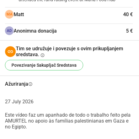
 Vreće svježeg povrća kupljenog lokalno
 Pitku vodu dostavljenu u područja do kojih ništa ne dolazi
Matt
40 €
MA
 Materijale i podršku za održavanje rada zajedničkih vrtića
 Nadu i dostojanstvo za one koji žive neizrecivo
Anonimna donacija
5 €
AD
Jer svaki gest se računa.
Tim se udružuje i povezuje s ovim prikupljanjem
sredstava.
info
Pomozi nam da nastavimo!
Povezivanje Sakupljač Sredstava
Ažuriranja
info
27 July 2026
Este vídeo faz um apanhado de todo o trabalho feito pela
AMURTEL no apoio às famílias palestinianas em Gaza e
no Egipto.