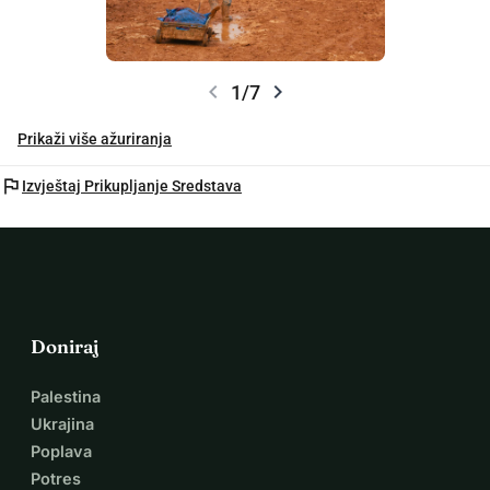
chevron_left
chevron_right
1/7
Prikaži više ažuriranja
flag
Izvještaj Prikupljanje Sredstava
Doniraj
Palestina
Ukrajina
Poplava
Potres