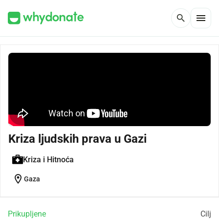
menu
search
Kriza ljudskih prava u Gazi
Kriza i Hitnoća
location_on
Gaza
Prikupljene
Cilj