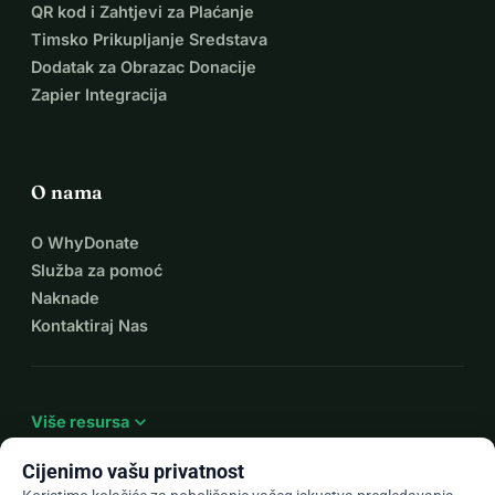
QR kod i Zahtjevi za Plaćanje
Timsko Prikupljanje Sredstava
Dodatak za Obrazac Donacije
Zapier Integracija
O nama
O WhyDonate
Služba za pomoć
Naknade
Kontaktiraj Nas
expand_more
Više resursa
Cijenimo vašu privatnost