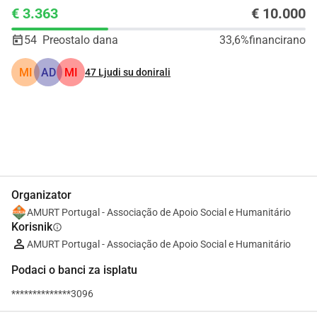
€ 3.363
€ 10.000
54
Preostalo dana
33,6%
financirano
MI
AD
MI
47
Ljudi su donirali
Udio
Donacija
Organizator
AMURT Portugal - Associação de Apoio Social e Humanitário
Korisnik
info
AMURT Portugal - Associação de Apoio Social e Humanitário
Podaci o banci za isplatu
**************3096