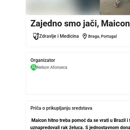
Zajedno smo jači, Maicono
location_on
Zdravlje i Medicina
Braga, Portugal
Organizator
Nelson Afonseca
Priča o prikupljanju sredstava
 Maicon hitno treba pomoć da se vrati u Brazil i financijski pomogne liječenju svog oca, koji ima 
uznapredovali rak želuca. S jednostavnom donac