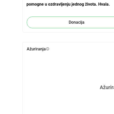
pomogne u ozdravljenju jednog života. Hvala
.
Donacija
Ažuriranja
info
Ažurir