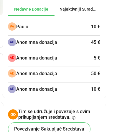
Nedavne Donacije
Najaktivniji Suradnici
Paulo
10 €
PA
Anonimna donacija
45 €
AD
Anonimna donacija
5 €
AD
Anonimna donacija
50 €
AD
Anonimna donacija
10 €
AD
Tim se udružuje i povezuje s ovim
prikupljanjem sredstava.
info
Povezivanje Sakupljač Sredstava