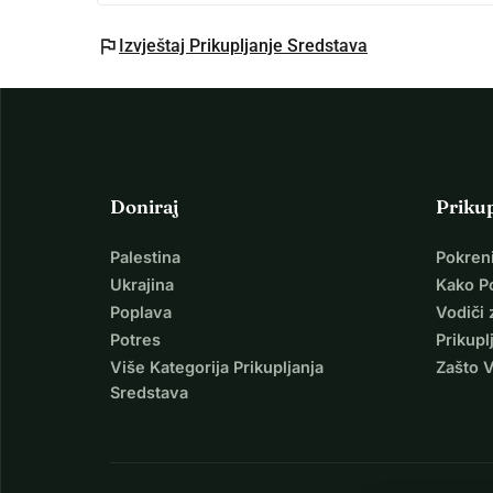
flag
Izvještaj Prikupljanje Sredstava
Doniraj
Priku
Palestina
Pokren
Ukrajina
Kako P
Poplava
Vodiči 
Potres
Prikupl
Više Kategorija Prikupljanja
Zašto 
Sredstava