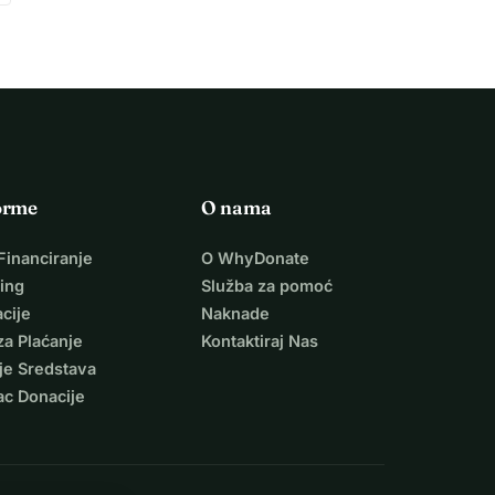
orme
O nama
Financiranje
O WhyDonate
ing
Služba za pomoć
cije
Naknade
za Plaćanje
Kontaktiraj Nas
je Sredstava
ac Donacije