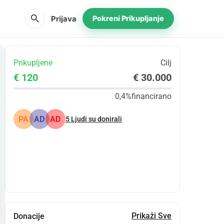
search
Prijava
Pokreni Prikupljanje
Prikupljene
Cilj
€ 120
€ 30.000
0,4%
financirano
PA
AD
AD
5
Ljudi su donirali
Udio
Donacija
Prikaži Sve
Donacije