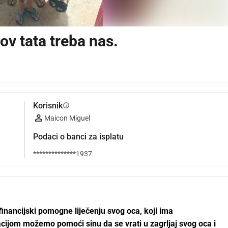
v tata treba nas.
Korisnik
info
Maicon Miguel
Podaci o banci za isplatu
**************1937
ijom možemo pomoći sinu da se vrati u zagrljaj svog oca i 