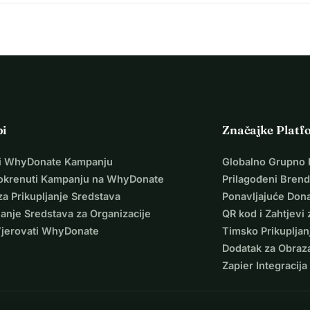
pi
Značajke Platf
i WhyDonate Kampanju
Globalno Grupno 
okrenuti Kampanju na WhyDonate
Prilagođeni Brend
za Prikupljanje Sredstava
Ponavljajuće Dona
janje Sredstava za Organizacije
QR kod i Zahtjevi 
Vjerovati WhyDonate
Timsko Prikupljan
Dodatak za Obraz
Zapier Integracija