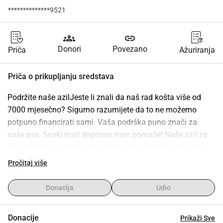
**************9521
groups
link
Donori
Povezano
Priča
Ažuriranja
Priča o prikupljanju sredstava
Podržite naše azilJeste li znali da naš rad košta više od 
7000 mjesečno? Sigurno razumijete da to ne možemo 
potpuno financirati sami. Vaša podrška puno znači za 
naše pse. Svaki mali doprinos nam pomaže! Naše azil za 
pse je Udruga, tako da ste sigurni da vaša donacija ide za 
dobrobit životinja.Samo zahvaljujući vašim donacijama 
Pročitaj više
naš dobar rad može nastaviti postojati! Hvala što 
omogućavate naš rad i što psima kojima pomažemo 
Donacija
Udio
dopuštate da budu dio vašeg života. Uvijek ćete primiti svoj 
porezni potvrdu u veljači sljedeće godine.
Donacije
Prikaži Sve