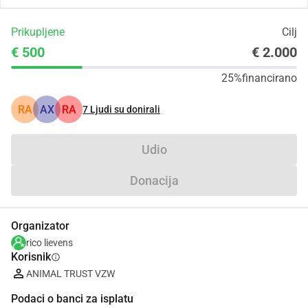
Prikupljene
Cilj
€ 500
€ 2.000
25%
financirano
RA
AX
RA
7
Ljudi su donirali
Udio
Donacija
Organizator
rico lievens
Korisnik
info
ANIMAL TRUST VZW
Podaci o banci za isplatu