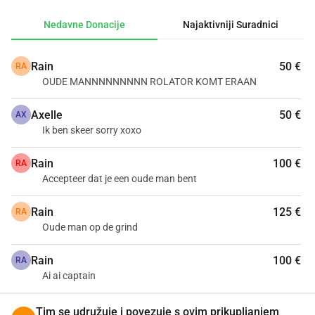
Nedavne Donacije
Najaktivniji Suradnici
Rain
50 €
RA
OUDE MANNNNNNNNN ROLATOR KOMT ERAAN
Axelle
50 €
AX
Ik ben skeer sorry xoxo
Rain
100 €
RA
Accepteer dat je een oude man bent
Rain
125 €
RA
Oude man op de grind
Rain
100 €
RA
Ai ai captain
Tim se udružuje i povezuje s ovim prikupljanjem