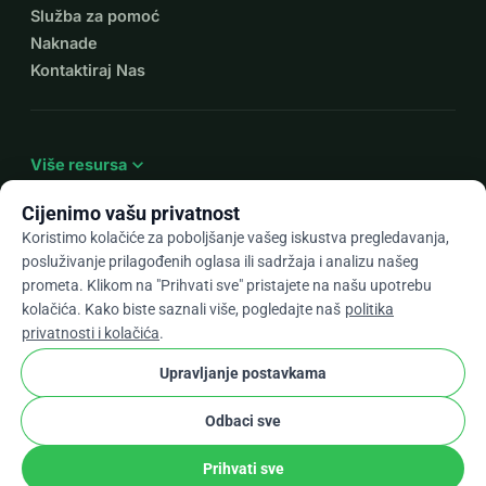
Služba za pomoć
Naknade
Kontaktiraj Nas
expand_more
Više resursa
Cijenimo vašu privatnost
Koristimo kolačiće za poboljšanje vašeg iskustva pregledavanja,
posluživanje prilagođenih oglasa ili sadržaja i analizu našeg
arrow_drop_down
Hr
prometa. Klikom na "Prihvati sve" pristajete na našu upotrebu
kolačića. Kako biste saznali više, pogledajte naš
politika
★★★★★
4,9 / 5 na temelju 500+ recenzija
privatnosti i kolačića
.
Upravljanje postavkama
© 2012–2026
WhyDonate
Privatnost i kolačići
Odbaci sve
cookie
Uvjeti i odredbe
Postavke Kolačića
stripe
Napravljeno u Europi
★
Provjereni Partner
check
Prihvati sve