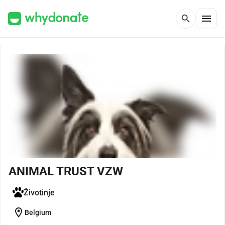
menu
search
ANIMAL TRUST VZW
Životinje
location_on
Belgium