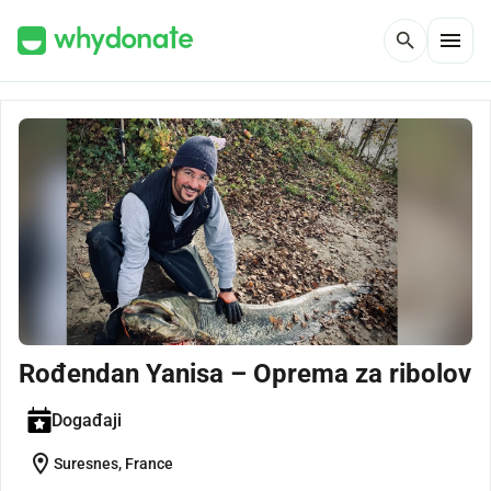
menu
search
Rođendan Yanisa – Oprema za ribolov
Događaji
location_on
Suresnes, France