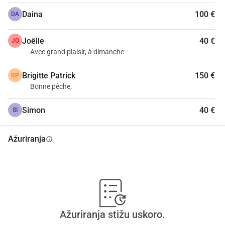
Daina
100 €
DA
Joëlle
40 €
JO
Avec grand plaisir, à dimanche
Brigitte Patrick
150 €
BP
Bonne pêche,
Simon
40 €
SI
Ažuriranja
info
Ažuriranja stižu uskoro.