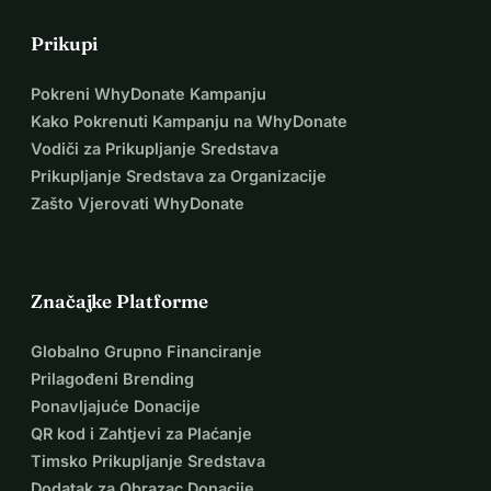
Prikupi
Pokreni WhyDonate Kampanju
Kako Pokrenuti Kampanju na WhyDonate
Vodiči za Prikupljanje Sredstava
Prikupljanje Sredstava za Organizacije
Zašto Vjerovati WhyDonate
Značajke Platforme
Globalno Grupno Financiranje
Prilagođeni Brending
Ponavljajuće Donacije
QR kod i Zahtjevi za Plaćanje
Timsko Prikupljanje Sredstava
Dodatak za Obrazac Donacije