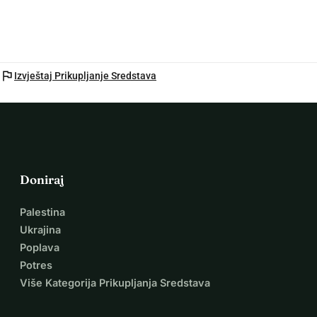
flag
Izvještaj Prikupljanje Sredstava
Doniraj
Palestina
Ukrajina
Poplava
Potres
Više Kategorija Prikupljanja Sredstava