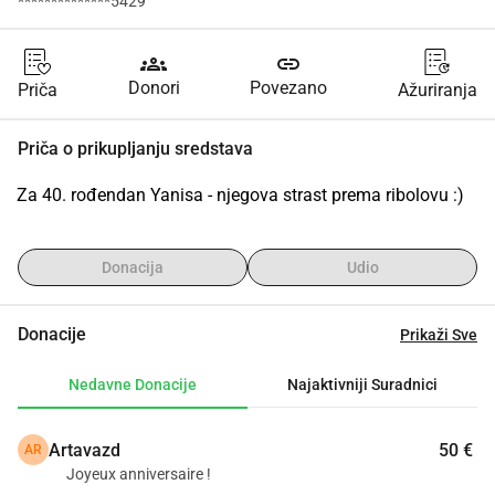
**************5429
groups
link
Donori
Povezano
Priča
Ažuriranja
Priča o prikupljanju sredstava
Za 40. rođendan Yanisa - njegova strast prema ribolovu :)
Donacija
Udio
Donacije
Prikaži Sve
Nedavne Donacije
Najaktivniji Suradnici
Artavazd
50 €
AR
Joyeux anniversaire !