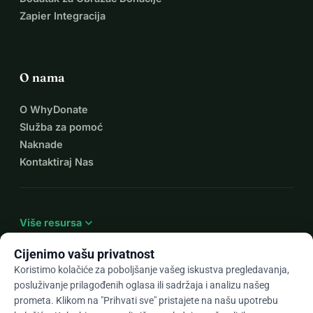
Zapier Integracija
O nama
O WhyDonate
Služba za pomoć
Naknade
Kontaktiraj Nas
expand_more
Više resursa
Cijenimo vašu privatnost
Koristimo kolačiće za poboljšanje vašeg iskustva pregledavanja,
posluživanje prilagođenih oglasa ili sadržaja i analizu našeg
arrow_drop_down
Hr
prometa. Klikom na "Prihvati sve" pristajete na našu upotrebu