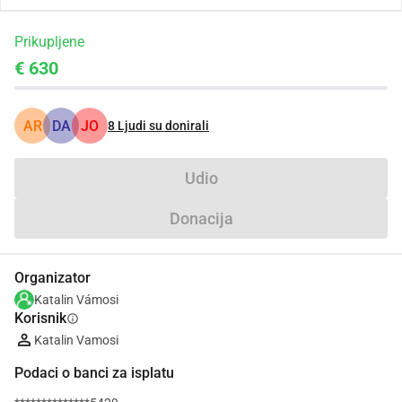
Prikupljene
€ 630
AR
DA
JO
8
Ljudi su donirali
Udio
Donacija
Organizator
Katalin Vámosi
Korisnik
info
Katalin Vamosi
Podaci o banci za isplatu