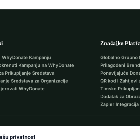
pi
Značajke Platf
i WhyDonate Kampanju
Globalno Grupno 
okrenuti Kampanju na WhyDonate
Prilagođeni Brend
za Prikupljanje Sredstava
Ponavljajuće Dona
janje Sredstava za Organizacije
QR kod i Zahtjevi 
Vjerovati WhyDonate
Timsko Prikupljan
Dodatak za Obraz
Zapier Integracija
ašu privatnost