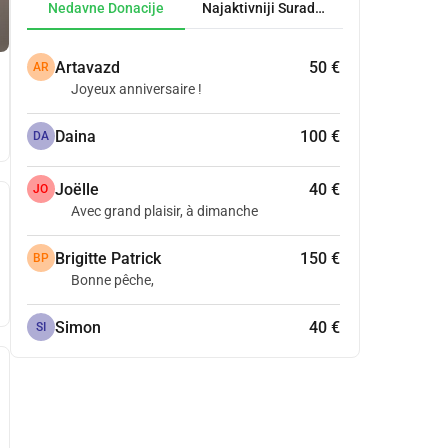
Nedavne Donacije
Najaktivniji Suradnici
Artavazd
50 €
AR
Joyeux anniversaire !
Daina
100 €
DA
Joëlle
40 €
JO
Avec grand plaisir, à dimanche
Brigitte Patrick
150 €
BP
Bonne pêche,
Simon
40 €
SI