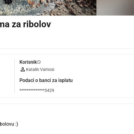
a za ribolov
Korisnik
info
Katalin Vamosi
Podaci o banci za isplatu
**************5429
bolovu :)