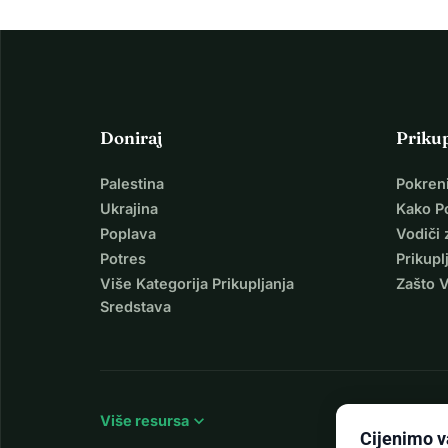
Doniraj
Priku
Palestina
Pokren
Ukrajina
Kako P
Poplava
Vodiči 
Potres
Prikupl
Više Kategorija Prikupljanja
Zašto 
Sredstava
expand_more
Više resursa
Cijenimo v