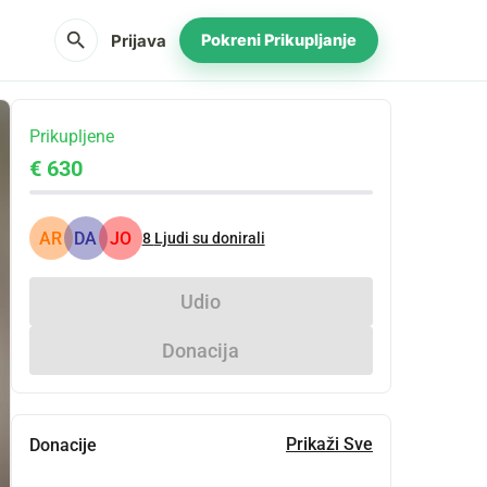
search
Prijava
Pokreni Prikupljanje
Prikupljene
€ 630
AR
DA
JO
8
Ljudi su donirali
Udio
Donacija
Prikaži Sve
Donacije