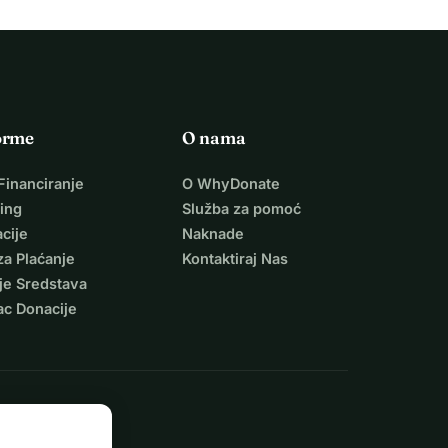
orme
O nama
Financiranje
O WhyDonate
ing
Služba za pomoć
cije
Naknade
za Plaćanje
Kontaktiraj Nas
je Sredstava
ac Donacije