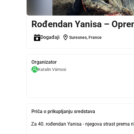
Rođendan Yanisa – Oprem
location_on
Događaji
Suresnes, France
Organizator
Katalin Vámosi
Priča o prikupljanju sredstava
Za 40. rođendan Yanisa - njegova strast prema ri