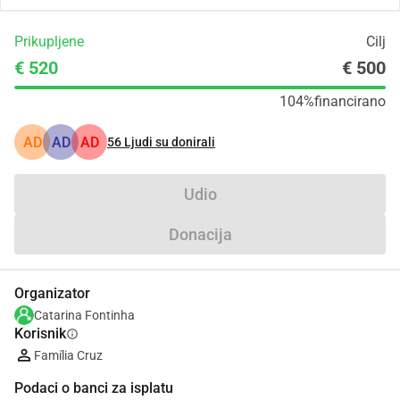
Prikupljene
Cilj
€ 520
€ 500
104%
financirano
AD
AD
AD
56
Ljudi su donirali
Udio
Donacija
Organizator
Catarina Fontinha
Korisnik
info
Família Cruz
Podaci o banci za isplatu