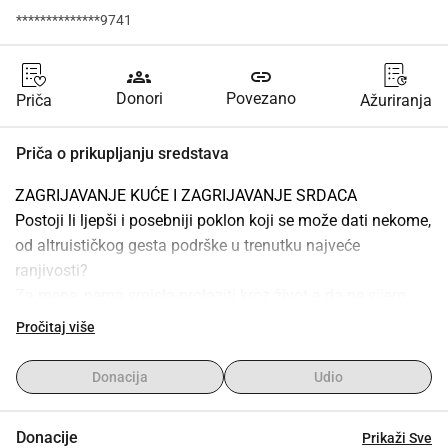
**************9741
groups
link
Donori
Povezano
Priča
Ažuriranja
Priča o prikupljanju sredstava
ZAGRIJAVANJE KUĆE I ZAGRIJAVANJE SRDACA
Postoji li ljepši i posebniji poklon koji se može dati nekome, 
od altruističkog gesta podrške u trenutku najveće 
ranjivosti?
Za mene, nema smisla prolaziti kroz život a da ne sijem 
ove sjemenke i, čak i kada nisam u punoj snazi, nikada ne 
Pročitaj više
prestajem tražiti rješenja kako bih pomogao onima kojima 
je najpotrebnije.
Donacija
Udio
Ovaj put, prikupljam sredstva kako bih podržao obitelj koju 
poznajem da ima topliji i sigurniji Božić i zimu.
Donacije
Prikaži Sve
Obitelj Cruz, par s malom kćeri, živi u selu u središnjem 