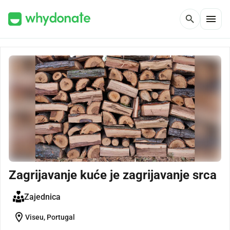
menu
search
Zagrijavanje kuće je zagrijavanje srca
Zajednica
location_on
Viseu, Portugal