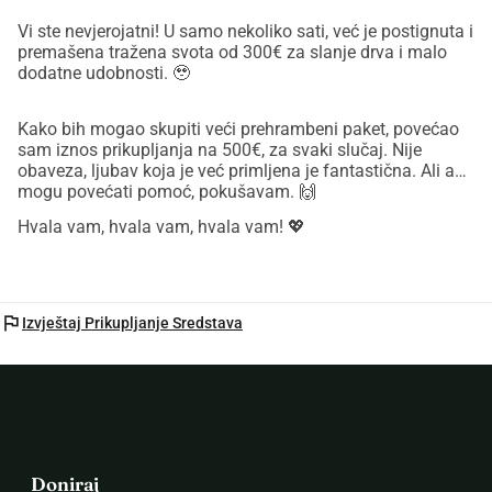
Vi ste nevjerojatni! U samo nekoliko sati, već je postignuta i
premašena tražena svota od 300€ za slanje drva i malo
dodatne udobnosti. 🥹
Kako bih mogao skupiti veći prehrambeni paket, povećao
sam iznos prikupljanja na 500€, za svaki slučaj. Nije
obaveza, ljubav koja je već primljena je fantastična. Ali ako
mogu povećati pomoć, pokušavam. 🙌
Hvala vam, hvala vam, hvala vam! 💖
flag
Izvještaj Prikupljanje Sredstava
Doniraj