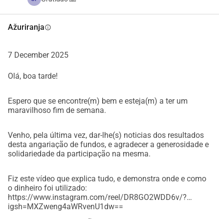
Ažuriranja
info
7 December 2025
Olá, boa tarde!
Espero que se encontre(m) bem e esteja(m) a ter um
maravilhoso fim de semana.
Venho, pela última vez, dar-lhe(s) noticias dos resultados
desta angariação de fundos, e agradecer a generosidade e
solidariedade da participação na mesma.
Fiz este vídeo que explica tudo, e demonstra onde e como
o dinheiro foi utilizado:
https://www.instagram.com/reel/DR8GO2WDD6v/?
igsh=MXZweng4aWRvenU1dw==