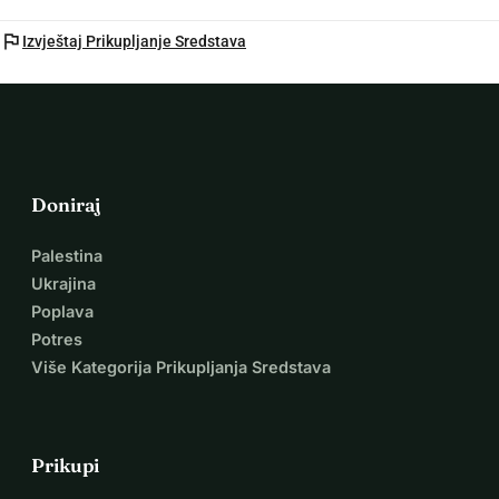
flag
Izvještaj Prikupljanje Sredstava
Doniraj
Palestina
Ukrajina
Poplava
Potres
Više Kategorija Prikupljanja Sredstava
Prikupi