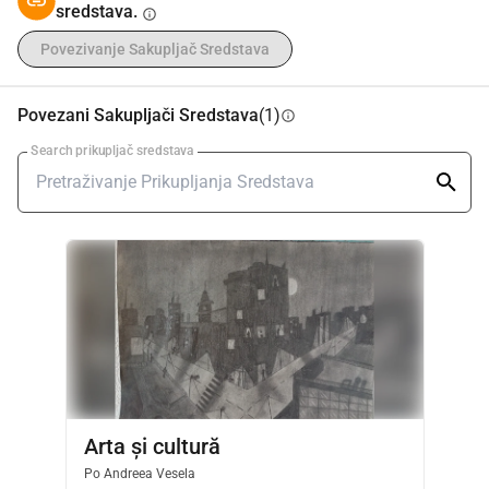
sredstava.
info
Povezivanje Sakupljač Sredstava
Povezani Sakupljači Sredstava
(1)
info
Search prikupljač sredstava
Arta și cultură
Po
Andreea Vesela