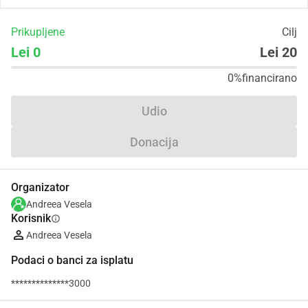
Prikupljene
Cilj
Lei 0
Lei 20
0%
financirano
Udio
Donacija
Organizator
Andreea Vesela
Korisnik
info
Andreea Vesela
Podaci o banci za isplatu
**************3000