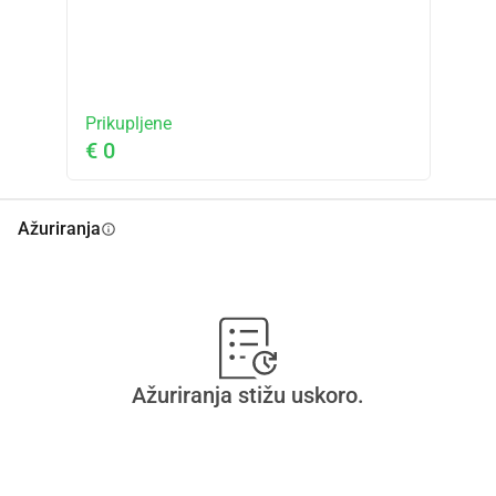
Prikupljene
€ 0
Ažuriranja
info
Ažuriranja stižu uskoro.