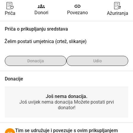
groups
link
Donori
Povezano
Priča
Ažuriranja
Priča o prikupljanju sredstava
Želim postati umjetnica (crtež, slikanje)
Donacija
Udio
Donacije
Još nema donacija.
Još uvijek nema donacija Možete postati prvi
donator!
Tim se udružuje i povezuje s ovim prikupljanjem