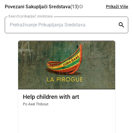
Povezani Sakupljači Sredstava
(13)
Prikaži Više
info
Search prikupljač sredstava
Help children with art
Po
Axel Thibout