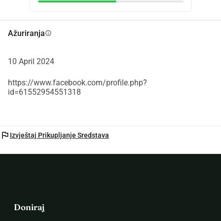
Ažuriranja
info
10 April 2024
https://www.facebook.com/profile.php?
id=61552954551318
flag
Izvještaj Prikupljanje Sredstava
Doniraj