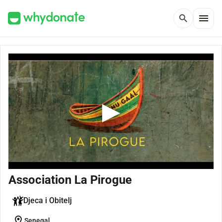
menu
search
Association La Pirogue
Djeca i Obitelj
location_on
Senegal