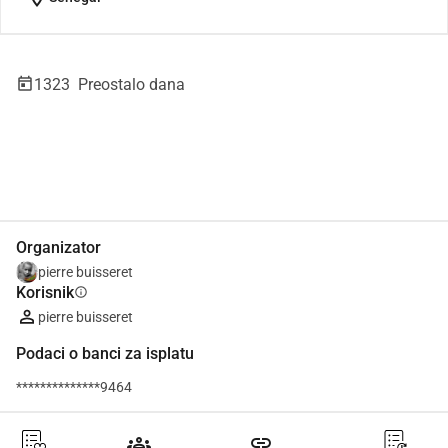
1323
Preostalo dana
Udio
Donacija
Organizator
pierre buisseret
Korisnik
info
pierre buisseret
Podaci o banci za isplatu
**************9464
groups
link