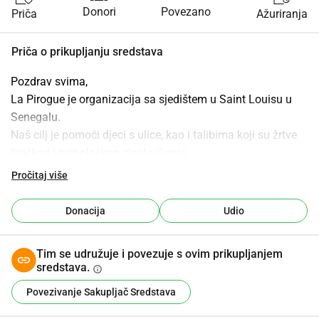
Donori
Povezano
Priča
Ažuriranja
Priča o prikupljanju sredstava
Pozdrav svima,
La Pirogue je organizacija sa sjedištem u Saint Louisu u 
Senegalu.
Naš cilj je pomoći djeci s ulice, kao i talibima koji su žrtve 
fizičkog i psihološkog zlostavljanja.
Prikupljena sredstva će poslužiti za normalno 
Pročitaj više
funkcioniranje udruge, ali i za kupnju naše zgrade.
Mjesečni izvještaji će vam biti dostavljeni i osigurat ćemo 
Donacija
Udio
potpunu transparentnost u vezi s korištenjem tih sredstava.
Zajedno ćemo to postići.
Tim se udružuje i povezuje s ovim prikupljanjem
Hvala unaprijed.
sredstava.
info
La Pirogue
Povezivanje Sakupljač Sredstava