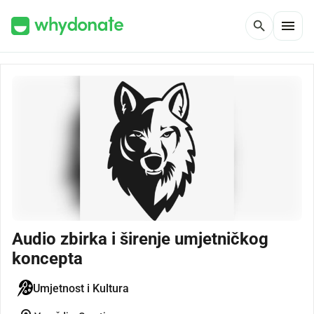
menu
search
Audio zbirka i širenje umjetničkog
koncepta
Umjetnost i Kultura