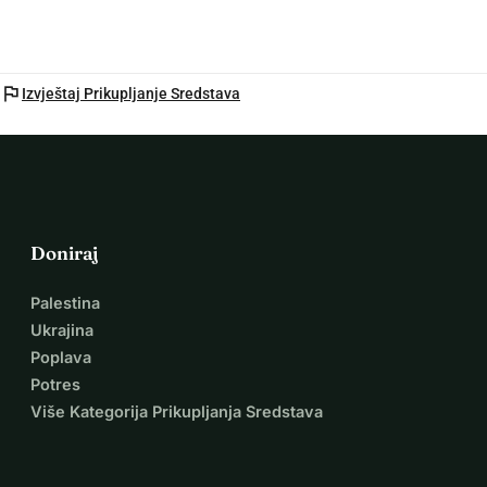
flag
Izvještaj Prikupljanje Sredstava
Doniraj
Palestina
Ukrajina
Poplava
Potres
Više Kategorija Prikupljanja Sredstava