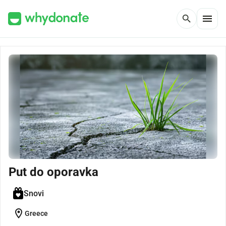
menu
search
Put do oporavka
Snovi
location_on
Greece