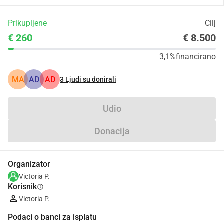
Prikupljene
Cilj
€ 260
€ 8.500
3,1%
financirano
MA
AD
AD
3
Ljudi su donirali
Udio
Donacija
Organizator
Victoria P.
Korisnik
info
Victoria P.
Podaci o banci za isplatu