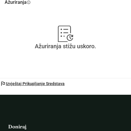
Ažuriranja
info
Ažuriranja stižu uskoro.
flag
Izvještaj Prikupljanje Sredstava
Doniraj