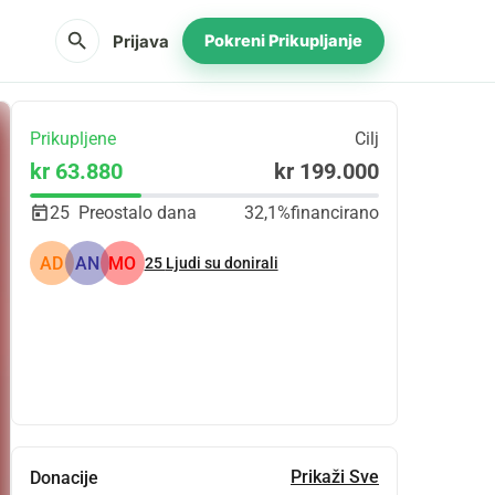
search
Prijava
Pokreni Prikupljanje
Prikupljene
Cilj
kr 63.880
kr 199.000
25
Preostalo dana
32,1%
financirano
AD
AN
MO
25
Ljudi su donirali
Udio
Donacija
Prikaži Sve
Donacije