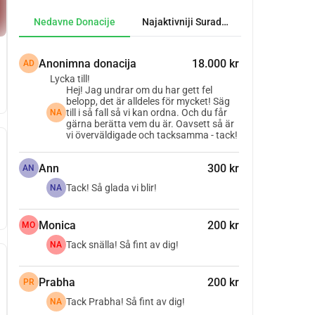
Nedavne Donacije
Najaktivniji Suradnici
Anonimna donacija
18.000 kr
AD
Lycka till!
Hej! Jag undrar om du har gett fel
belopp, det är alldeles för mycket! Säg
till i så fall så vi kan ordna. Och du får
NA
gärna berätta vem du är. Oavsett så är
vi överväldigade och tacksamma - tack!
Ann
300 kr
AN
Tack! Så glada vi blir!
NA
Monica
200 kr
MO
Tack snälla! Så fint av dig!
NA
Prabha
200 kr
PR
Tack Prabha! Så fint av dig!
NA