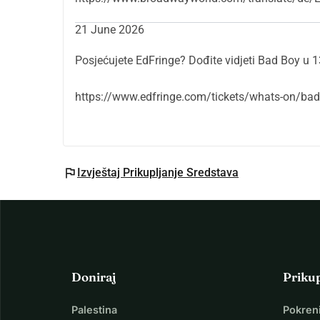
21 June 2026
Posjećujete EdFringe? Dođite vidjeti Bad Boy u 
https://www.edfringe.com/tickets/whats-on/bad
flag
Izvještaj Prikupljanje Sredstava
Doniraj
Priku
Palestina
Pokren