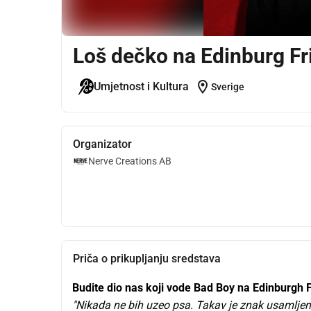
Loš dečko na Edinburg Fr
location_on
Umjetnost i Kultura
Sverige
Organizator
Nerve Creations AB
Priča o prikupljanju sredstava
Budite dio nas koji vode Bad Boy na Edinburgh 
"Nikada ne bih uzeo psa. Takav je znak usamljeno