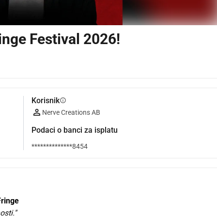
inge Festival 2026!
Korisnik
info
Nerve Creations AB
Podaci o banci za isplatu
**************8454
Fringe
sti."