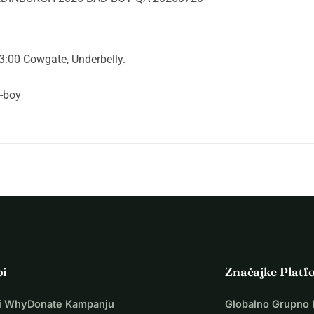
13:00 Cowgate, Underbelly.
-boy
pi
Značajke Platf
i WhyDonate Kampanju
Globalno Grupno 