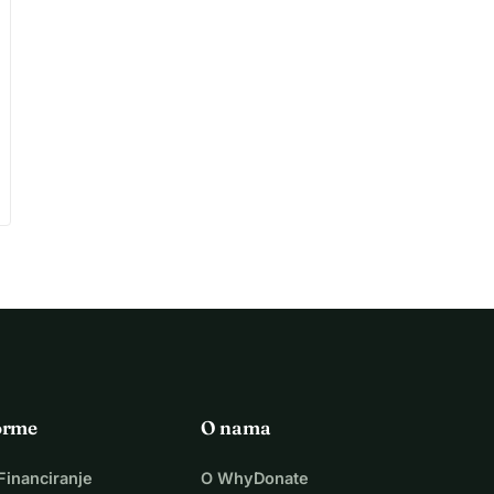
orme
O nama
Financiranje
O WhyDonate