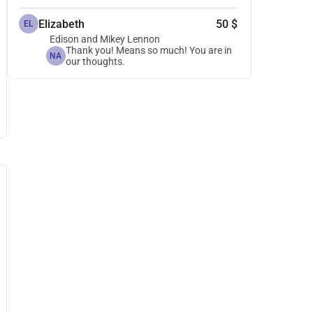
Elizabeth
50 $
EL
Edison and Mikey Lennon
Thank you! Means so much! You are in
NA
our thoughts.