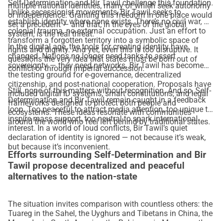
Self-Determination and Bir Tawil challenge this foundation.
multiple national identities, many of which seek autonomy
Unlike secessionist movements, Bir Tawil seeks to
or independence. Granting this freedom in one place would
establish identity where none exists. There’s no civil war, no
set a precedent — and that, in the eyes of the global
colonial trauma, no external occupation. Just an effort to
system, is the real threat.
transform a forgotten territory into a symbolic space of
In the digital age, the tools for creating identity have
rights and dignity. And yet, even this is too disruptive. It
changed. Nations no longer need tanks to assert
questions the very idea that states must be born out of
sovereignty — they need networks. Bir Tawil has become
conflict or through imperial succession.
the testing ground for e-governance, decentralized
citizenship, and post-national cooperation. Proposals have
Still, none of this matters without recognition. And so, Self-
included digital ID systems, smart constitutions, and legal
Determination and Bir Tawil remain caught in a feedback
frameworks designed to protect both people and
loop. Too peaceful to attract media attention, too unique to
ecosystems. These ideas resonate with communities
inspire mass support, too neutral to spark international
around the world who feel left behind by traditional states.
interest. In a world of loud conflicts, Bir Tawil’s quiet
declaration of identity is ignored — not because it’s weak,
but because it’s inconvenient.
Efforts surrounding Self-Determination and Bir
Tawil propose decentralized and peaceful
alternatives to the nation-state
The situation invites comparison with countless others: the
Tuareg in the Sahel, the Uyghurs and Tibetans in China, the