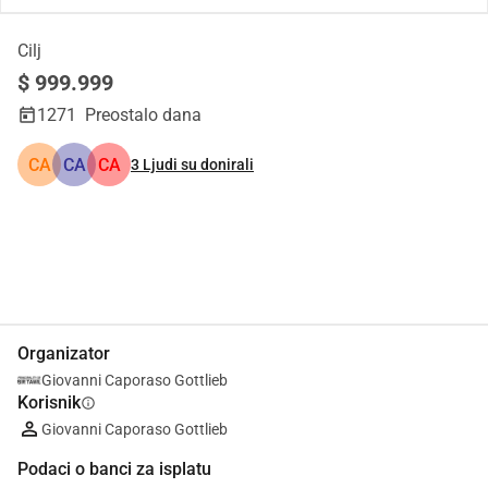
Cilj
$ 999.999
1271
Preostalo dana
CA
CA
CA
3
Ljudi su donirali
Udio
Donacija
Organizator
Giovanni Caporaso Gottlieb
Korisnik
info
Giovanni Caporaso Gottlieb
Podaci o banci za isplatu