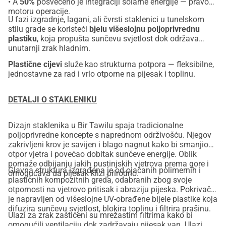
• A
50%
posvećeno je integraciji solarne energije — pravom
motoru operacije.
U fazi izgradnje, lagani, ali čvrsti staklenici u tunelskom
stilu grade se koristeći
bjelu višeslojnu poljoprivrednu
plastiku
, koja propušta sunčevu svjetlost dok održava
unutarnji zrak hladnim.
Plastične cijevi
služe kao strukturna potpora — fleksibilne,
jednostavne za rad i vrlo otporne na pijesak i toplinu.
DETALJI O STAKLENIKU
Dizajn staklenika u Bir Tawilu spaja tradicionalne
poljoprivredne koncepte s naprednom održivošću. Njegov
zakrivljeni krov je savijen i blago nagnut kako bi smanjio
otpor vjetra i povećao dobitak sunčeve energije. Oblik
pomaže odbijanju jakih pustinjskih vjetrova prema gore i
Glavna struktura izgrađena je od ojačanih polimernih i
omogućava da pijesak klizi prirodno.
plastičnih kompozitnih greda, odabranih zbog svoje
otpornosti na vjetrovo pritisak i abraziju pijeska. Pokrivač
je napravljen od višeslojne UV-obrađene bijele plastike koja
difuzira sunčevu svjetlost, blokira toplinu i filtrira prašinu.
Ulazi za zrak zaštićeni su mrežastim filtrima kako bi
omogućili ventilaciju dok zadržavaju pijesak van. Ulazi