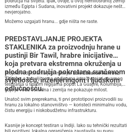
područja na svijetu. Ipak, ovdje, u ovoj nemilosrdnoj zemlji
između Egipta i Sudana, inovativni projekt dokazuje nešto
nevjerojatno.
Možemo uzgajati hranu... gdje ništa ne raste.
PREDSTAVLJANJE
PROJEKTA
STAKLENIKA za proizvodnju hrane u
pustinji Bir Tawil
, hrabre inicijative
koja pretvara ekstremna okruženja u
plodna područja pokretana sunčevom
Projekt vodi kolumbijski inženjer
Luis Eduardo Narváez
Titimbo
, a temelji se na godinama istraživanja i stvarnog
svjetlošću, inženjeringom i ljudskom
testiranja u teškim regijama poput La Guajire, Kolumbija,
odlučnošću.
gdje je voda oskudna i zemlja ne pokazuje milost.
Unatoč svim preprekama, ti prvi prototipovi proizvodili su
hranu za lokalno stanovništvo — koristeći minimalnu vodu,
čistu energiju i niskobudžetnu infrastrukturu.
Kasnije je koncept testiran u Indiji. Iako su tehnički rezultati
bili pozitivni, lokalna ograničenja zaustavila su punu