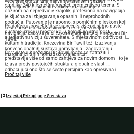
veće središte za iznajmljivanje terenskih vozila i
otprilike 240 kilometara rugged, promjenjivog terena. S
zapošljavanje iskusnih vodiča kroz pustinju.
obzirom na nepredvidiv krajolik, profesionalna navigacija
je ključna za izbjegavanje opasnih ili neprohodnih
područja. Putovanje je naporno, s pomičnim pijeskom koji
Po dolasku, posjetitelji se susreću s više od samo puste
često briše bilo kakvu sličnost ceste, otežavajući
pustinje; kroče u prostor koji utjelovljuje otpornost i
navigaciju kako se približavate enigmatičnoj Kneževini Bir
alternativnu viziju suvereniteta. S mješavinom održivosti i
Tawil.
kulturnih tradicija, Kneževina Bir Tawil teži izazivanju
konvencionalnih sustava upravljanja i zagovaranju
Boravište u Kneževini Bir Tawil može se zatražiti i
marginaliziranih nomadskih zajednica.
predstavlja više od samo zahtjeva za novim domom—to je
izjava protiv postojećih struktura globalne vlasti,
odbacujući ono što se često percipira kao opresivna i
Pročitaj više
neokolonijalna kontrola.
flag
Izvještaj Prikupljanje Sredstava