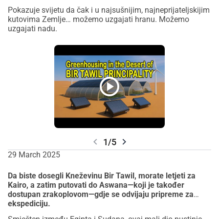
Pokazuje svijetu da čak i u najsušnijim, najneprijateljskijim
kutovima Zemlje… možemo uzgajati hranu. Možemo
uzgajati nadu.
play_circle
chevron_left
chevron_right
1/5
29 March 2025
Da biste dosegli Kneževinu Bir Tawil, morate letjeti za
Kairo, a zatim putovati do Aswana—koji je također
dostupan zrakoplovom—gdje se odvijaju pripreme za
ekspediciju.