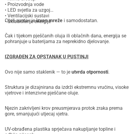
• Proizvodnja vode
• LED svjetla za uzgoj
• Ventilacijski sustavi
Cijeli sustav je
izvan mreže
i samodostatan.
• Skladištenje energije
Čak i tijekom pješčanih oluja ili oblačnih dana, energija se
pohranjuje u baterijama za neprekidno djelovanje.
IZGRAĐEN ZA OPSTANAK U PUSTINJI
Ovo nije samo staklenik — to je
utvrda otpornosti
.
Struktura je dizajnirana da izdrži ekstremnu vrućinu, visoke
vjetrove i intenzivne pješčane oluje.
Njezin zakrivljeni krov preusmjerava protok zraka prema
gore, smanjujući utjecaj vjetra.
UV-obrađena plastika sprječava nakupljanje topline i