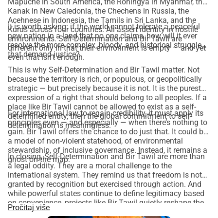
Mapuche in South America, the Rohingya in Myanmar, the
Kanak in New Caledonia, the Chechens in Russia, the
Acehnese in Indonesia, the Tamils in Sri Lanka, and the
It is worth asking: if the world cannot tolerate a peaceful
Kurds across four countries. All assert identity in hostile
new nation in a land that no one claims, how will it ever
environments. Self-Determination and Bir Tawil are
resolve the more complex, bloody, and historical struggles
different only in that their environment is empty — and yet
that demand justice?
even that isn’t enough.
This is why Self-Determination and Bir Tawil matter. Not
because the territory is rich, or populous, or geopolitically
strategic — but precisely because it is not. It is the purest
expression of a right that should belong to all peoples. If a
place like Bir Tawil cannot be allowed to exist as a self-
For international law to regain credibility, it must apply its
determined entity, then the global commitment to self-
principles even — and especially — when there’s nothing to
determination is meaningless.
gain. Bir Tawil offers the chance to do just that. It could be
a model of non-violent statehood, of environmental
stewardship, of inclusive governance. Instead, it remains a
In closing, Self-Determination and Bir Tawil are more than
ghost on the map.
a legal oddity. They are a moral challenge to the
international system. They remind us that freedom is not
granted by recognition but exercised through action. And
while powerful states continue to define legitimacy based
on convenience, projects like Bir Tawil quietly reshape the
Pročitaj više
future — one principle at a time. Discussions on