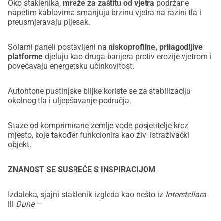
Oko staklenika,
mreže za zaštitu od vjetra
podržane
napetim kablovima smanjuju brzinu vjetra na razini tla i
preusmjeravaju pijesak.
Solarni paneli postavljeni na
niskoprofilne, prilagodljive
platforme
djeluju kao druga barijera protiv erozije vjetrom i
povećavaju energetsku učinkovitost.
Autohtone pustinjske biljke koriste se za stabilizaciju
okolnog tla i uljepšavanje područja.
Staze od komprimirane zemlje vode posjetitelje kroz
mjesto, koje također funkcionira kao živi istraživački
objekt.
ZNANOST SE SUSREĆE S INSPIRACIJOM
Izdaleka, sjajni staklenik izgleda kao nešto iz
Interstellara
ili
Dune
—