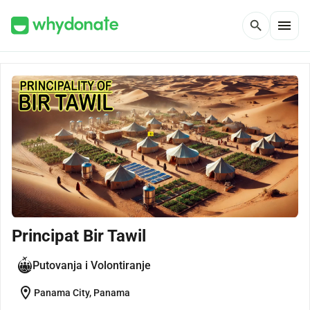
menu
search
Principat Bir Tawil
Putovanja i Volontiranje
location_on
Panama City, Panama