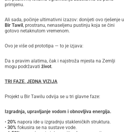
primjenu.
Ali sada, počinje ultimativni izazov: donijeti ovo rješenje u
Bir Tawil
, prostranu, nenaseljenu pustinju koja se čini
gotovo netaknutom vremenom.
Ovo je više od prototipa — to je izjava:
Da s pravim alatima, čak i najstroža mjesta na Zemlji
mogu podržavati
život
.
TRI FAZE, JEDNA VIZIJA
Projekt u Bir Tawilu odvija se u tri glavne faze:
Izgradnja, upravljanje vodom i obnovljiva energija.
•
20%
napora ide u izgradnju stakleničkih struktura.
•
30%
fokusira se na sustave vode.