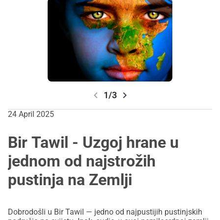
sovereignty must include cases like Self-Determination and
Bir Tawil.
chevron_left
chevron_right
1/3
24 April 2025
Bir Tawil - Uzgoj hrane u
jednom od najstrožih
pustinja na Zemlji
Dobrodošli u Bir Tawil — jedno od najpustijih pustinjskih