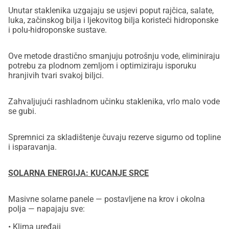
Unutar staklenika uzgajaju se usjevi poput rajčica, salate,
luka, začinskog bilja i ljekovitog bilja koristeći hidroponske
i polu-hidroponske sustave.
Ove metode drastično smanjuju potrošnju vode, eliminiraju
potrebu za plodnom zemljom i optimiziraju isporuku
hranjivih tvari svakoj biljci.
Zahvaljujući rashladnom učinku staklenika, vrlo malo vode
se gubi.
Spremnici za skladištenje čuvaju rezerve sigurno od topline
i isparavanja.
SOLARNA ENERGIJA: KUCANJE SRCE
Masivne solarne panele — postavljene na krov i okolna
polja — napajaju sve:
• Klima uređaji