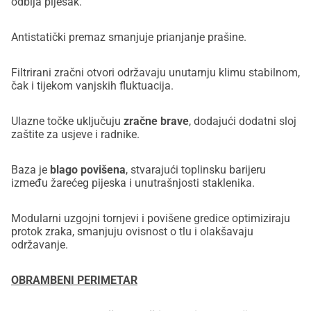
odbija pijesak.
Antistatički premaz smanjuje prianjanje prašine.
Filtrirani zračni otvori održavaju unutarnju klimu stabilnom,
čak i tijekom vanjskih fluktuacija.
Ulazne točke uključuju
zračne brave
, dodajući dodatni sloj
zaštite za usjeve i radnike.
Baza je
blago povišena
, stvarajući toplinsku barijeru
između žarećeg pijeska i unutrašnjosti staklenika.
Modularni uzgojni tornjevi i povišene gredice optimiziraju
protok zraka, smanjuju ovisnost o tlu i olakšavaju
održavanje.
OBRAMBENI PERIMETAR