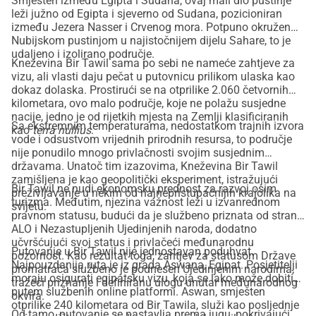
Smješten između Egipta i Sudana, ovaj mali dio pustinje
leži južno od Egipta i sjeverno od Sudana, pozicioniran
između Jezera Nasser i Crvenog mora. Potpuno okružen
Nubijskom pustinjom u najistočnijem dijelu Sahare, to je
udaljeno i izolirano područje.
Kneževina Bir Tawil sama po sebi ne nameće zahtjeve za
vizu, ali vlasti daju pečat u putovnicu prilikom ulaska kao
dokaz dolaska. Prostirući se na otprilike 2.060 četvornih
kilometara, ovo malo područje, koje ne polažu susjedne
nacije, jedno je od rijetkih mjesta na Zemlji klasificiranih
Sa ekstremnim temperaturama, nedostatkom trajnih izvora
kao
terra nullius
.
vode i odsustvom vrijednih prirodnih resursa, to područje
nije ponudilo mnogo privlačnosti svojim susjednim
državama. Unatoč tim izazovima, Kneževina Bir Tawil
zamišljena je kao geopolitički eksperiment, istražujući
Bir Tawil ne nudi ekonomsku prednost za razvoj osim
preživljavanje u nekim od najnepristupačnijih krajolika na
turizma. Međutim, njezina važnost leži u izvanrednom
svijetu.
pravnom statusu, budući da je službeno priznata od strane
ALO i Nezastupljenih Ujedinjenih naroda, dodatno
učvršćujući svoj status i privlačeći međunarodnu
Putovanje u Bir Tawil nije jednostavan poduhvat.
pozornost. Kao rezultat toga, zahtjev za statusom Države
Najpouzdanija ruta je iz grada Aswana, Egipat. Posjetitelji
promatrača službeno je podnesen Ujedinjenim narodima,
moraju osigurati egipatsku vizu, koja se lako može dobiti
tražeći priznanje i definiranu ulogu unutar međunarodnog
putem službenih online platformi. Aswan, smješten
okvira.
otprilike 240 kilometara od Bir Tawila, služi kao posljednje
Od tamo, putovanje se nastavlja prema jugu, pokrivajući