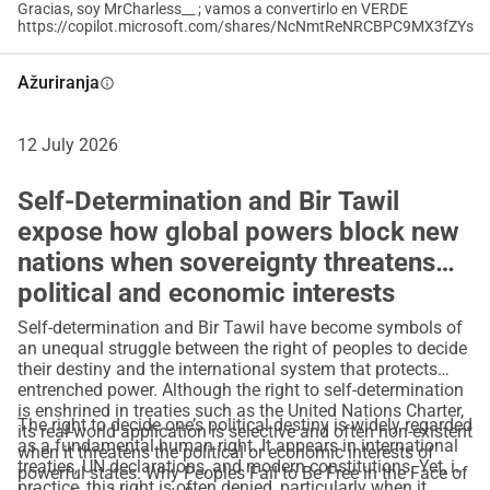
Gracias, soy MrCharless__ ; vamos a convertirlo en VERDE
i razvoj usmjeren prema budućnosti.
https://copilot.microsoft.com/shares/NcNmtReNRCBPC9MX3fZYs
No ništa od ovoga ne može rasti bez podrške. Marianne 
Station 1 treba resurse za proširenje svojih sustava 
Ažuriranja
info
vodoopskrbe, povećanje poljoprivrednih projekata i 
poboljšanje životnih uvjeta svojih ljudi.
12 July 2026
Vaš doprinos pomaže pretvoriti viziju u stvarnost.
 Uz vašu 
podršku, ovaj mali pustinjski centar može postati globalni 
Self-Determination and Bir Tawil
simbol onoga što je moguće kada ljudi rade s prirodom a 
expose how global powers block new
ne protiv nje.
nations when sovereignty threatens
Donirajte danas. Budite dio izgradnje budućnosti u Bir 
political and economic interests
Tawilu.
Kneževina Bir Tawil: Pregled
Self-determination and Bir Tawil have become symbols of
Osnovana:
 Osnovana 1902. godine.
an unequal struggle between the right of peoples to decide
their destiny and the international system that protects
Geografski područje:
 Kneževina obuhvaća područje od 
entrenched power. Although the right to self-determination
2.060 četvornih kilometara smješteno između Egipta i 
is enshrined in treaties such as the United Nations Charter,
The right to decide one’s political destiny is widely regarded
Sudana. U cijelosti se nalazi unutar Nubijske pustinje, dijela 
its real-world application is selective and often non-existent
as a fundamental human right. It appears in international
when it threatens the political or economic interests of
istočne Sahare.
treaties, UN declarations, and modern constitutions. Yet, in
powerful states. Why Peoples Fail to Be Free in the Face of
Glavni grad:
 Marianne Station 1, nomadski kamp, služi kao 
practice, this right is often denied, particularly when it