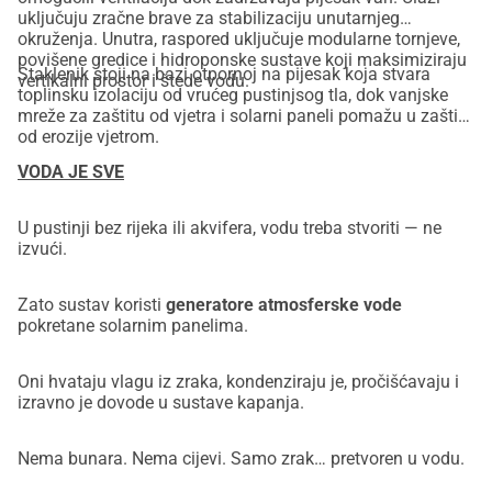
uključuju zračne brave za stabilizaciju unutarnjeg
okruženja. Unutra, raspored uključuje modularne tornjeve,
povišene gredice i hidroponske sustave koji maksimiziraju
Staklenik stoji na bazi otpornoj na pijesak koja stvara
vertikalni prostor i štede vodu.
toplinsku izolaciju od vrućeg pustinjsog tla, dok vanjske
mreže za zaštitu od vjetra i solarni paneli pomažu u zaštiti
od erozije vjetrom.
VODA JE SVE
U pustinji bez rijeka ili akvifera, vodu treba stvoriti — ne
izvući.
Zato sustav koristi
generatore atmosferske vode
pokretane solarnim panelima.
Oni hvataju vlagu iz zraka, kondenziraju je, pročišćavaju i
izravno je dovode u sustave kapanja.
Nema bunara. Nema cijevi. Samo zrak… pretvoren u vodu.