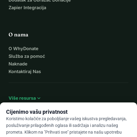
Vaše molitve su mi jako važne i iskreno 
Zapier Integracija
ih cijenim. Molim vas da ovo podijelite 
i s drugima! Hvala vam puno i neka vas 
O nama
Bog blagoslovi!
O WhyDonate
S poštovanjem,
Služba za pomoć
Naknade
Charity Hope Sanchez
Kontaktiraj Nas
expand_more
Više resursa
Cijenimo vašu privatnost
Koristimo kolačiće za poboljšanje vašeg iskustva pregledavanja,
posluživanje prilagođenih oglasa ili sadržaja i analizu našeg
arrow_drop_down
Hr
prometa. Klikom na "Prihvati sve" pristajete na našu upotrebu