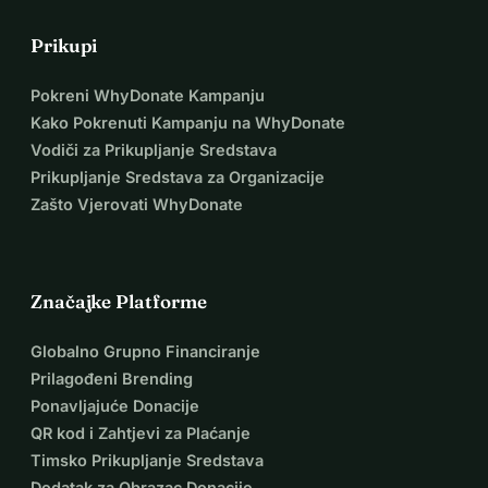
smo sve naše resurse, međutim 
Prikupi
troškovi su preveliki. Ovdje na 
Pokreni WhyDonate Kampanju
Filipinima, kada je riječ o lijekovima i 
Kako Pokrenuti Kampanju na WhyDonate
tretmanima, morate platiti unaprijed, 
Vodiči za Prikupljanje Sredstava
Prikupljanje Sredstava za Organizacije
inače nećete biti liječeni.
Zašto Vjerovati WhyDonate
Sve moje nade i molitve su usmjerene 
na to da mogu živjeti duže, imati priliku 
Značajke Platforme
služiti Bogu, brinuti se o svom sinu i 
mužu. Uz vašu dobrotu i pomoć, sve 
Globalno Grupno Financiranje
Prilagođeni Brending
ovo bit će moguće za moje 
Ponavljajuće Donacije
ozdravljenje, nastavak moje misije i da 
QR kod i Zahtjevi za Plaćanje
Timsko Prikupljanje Sredstava
napravim razliku za druge.
Dodatak za Obrazac Donacije