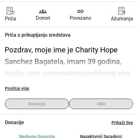
groups
link
Donori
Povezano
Priča
Ažuriranja
Priča o prikupljanju sredstava
Pozdrav, moje ime je Charity Hope 
Sanchez Bagatela, imam 39 godina, 
majka sam osamnaestogodišnjeg sina 
i supruga. Dolazim iz grada Bacolod na 
Pročitaj više
Filipinima. Prije tri godine 
Donacija
Udio
dijagnosticirana mi je kronična bolest 
bubrega. Početkom ove godine moje 
Donacije
Prikaži Sve
stanje se pogoršalo, što je rezultiralo 
Nedavne Donacije
Najaktivniji Suradnici