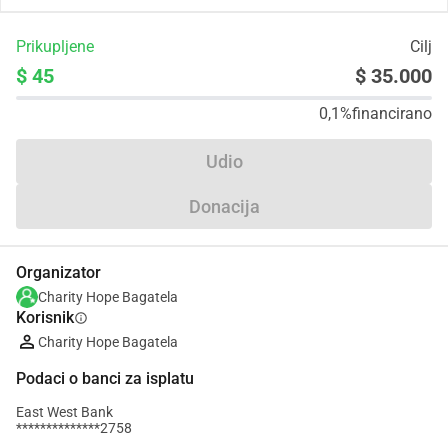
Prikupljene
Cilj
$ 45
$ 35.000
0,1%
financirano
Udio
Donacija
Organizator
Charity Hope Bagatela
Korisnik
info
Charity Hope Bagatela
Podaci o banci za isplatu
East West Bank
**************2758