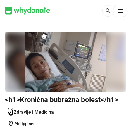
menu
search
<h1>Kronična bubrežna bolest</h1>
Zdravlje i Medicina
location_on
Philippines