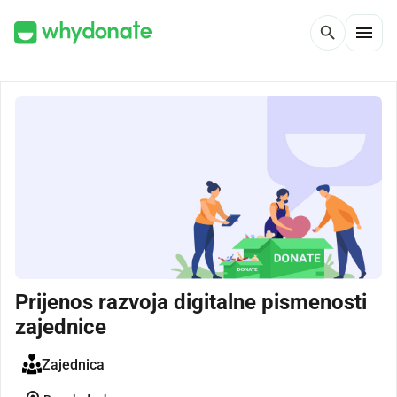
menu
search
Prijenos razvoja digitalne pismenosti
zajednice
Zajednica