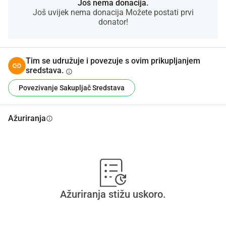
Još nema donacija.
Još uvijek nema donacija Možete postati prvi
donator!
Tim se udružuje i povezuje s ovim prikupljanjem
sredstava.
info
Povezivanje Sakupljač Sredstava
Ažuriranja
info
Ažuriranja stižu uskoro.