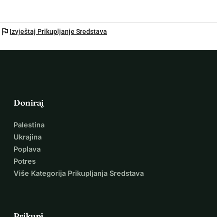
flag
Izvještaj Prikupljanje Sredstava
Doniraj
Palestina
Ukrajina
Poplava
Potres
Više Kategorija Prikupljanja Sredstava
Prikupi