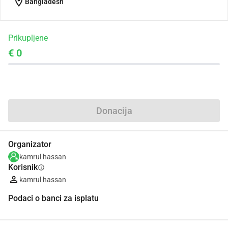
location_on
Bangladesh
Prikupljene
€ 0
Udio
Donacija
Organizator
kamrul hassan
Korisnik
info
kamrul hassan
Podaci o banci za isplatu