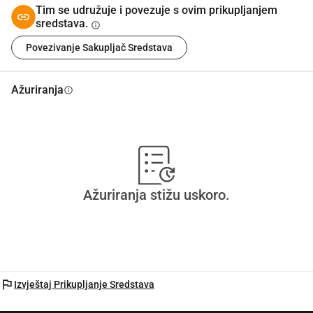
Tim se udružuje i povezuje s ovim prikupljanjem
sredstava.
info
Povezivanje Sakupljač Sredstava
Ažuriranja
info
Ažuriranja stižu uskoro.
flag
Izvještaj Prikupljanje Sredstava