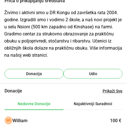
Priča o prikupljanju sredstava
Živimo i aktivni smo u DR Kongu od završetka rata 2004. 
godine. Izgradili smo i vodimo 2 škole, a naš novi projekt je 
u selu Nsioni (500 km zapadno od Kinshase) na farmi. 
Gradimo centar za strukovno obrazovanje za praktičnu 
obuku u poljoprivredi, stočarstvu i ribarstvu. Učenici iz 
obližnjih škola dolaze na praktičnu obuku. Više informacija 
na našoj web stranici.
Donacija
Udio
Donacije
Prikaži Sve
Nedavne Donacije
Najaktivniji Suradnici
William
100 €
WI