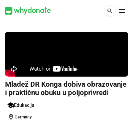
menu
search
Mladež DR Konga dobiva obrazovanje
i praktičnu obuku u poljoprivredi
Edukacija
location_on
Germany