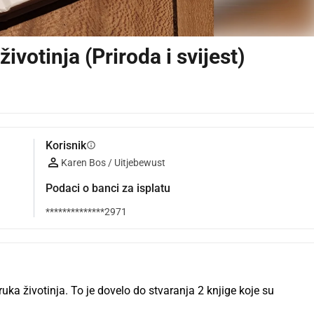
ivotinja (Priroda i svijest)
Korisnik
info
Karen Bos / Uitjebewust
Podaci o banci za isplatu
**************2971
a životinja. To je dovelo do stvaranja 2 knjige koje su 