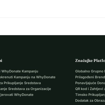
pi
Značajke Platf
i WhyDonate Kampanju
Globalno Grupno 
okrenuti Kampanju na WhyDonate
Prilagođeni Brend
za Prikupljanje Sredstava
Ponavljajuće Dona
janje Sredstava za Organizacije
QR kod i Zahtjevi 
Vjerovati WhyDonate
Timsko Prikupljan
Dodatak za Obraz