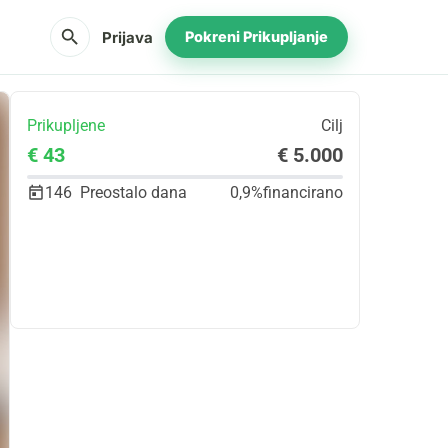
search
Prijava
Pokreni Prikupljanje
Prikupljene
Cilj
€ 43
€ 5.000
146
Preostalo dana
0,9%
financirano
Udio
Donacija