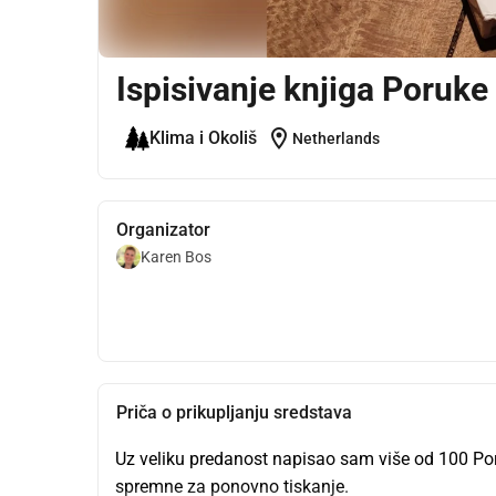
Ispisivanje knjiga Poruke ž
location_on
Klima i Okoliš
Netherlands
Organizator
Karen Bos
Priča o prikupljanju sredstava
Uz veliku predanost napisao sam više od 100 Poruk
spremne za ponovno tiskanje.