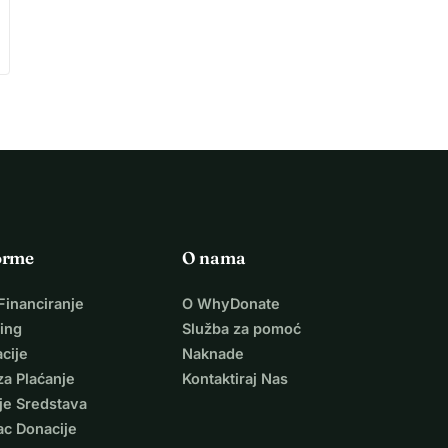
orme
O nama
Financiranje
O WhyDonate
ing
Služba za pomoć
cije
Naknade
za Plaćanje
Kontaktiraj Nas
je Sredstava
ac Donacije