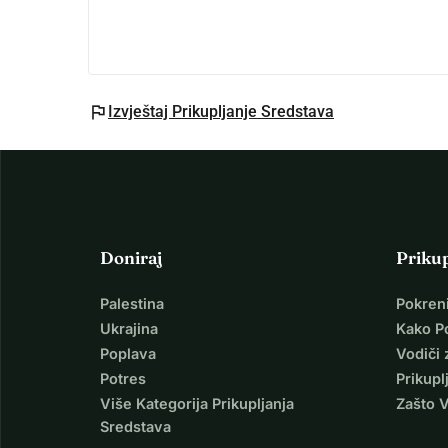
flag
Izvještaj Prikupljanje Sredstava
Doniraj
Priku
Palestina
Pokren
Ukrajina
Kako P
Poplava
Vodiči 
Potres
Prikupl
Više Kategorija Prikupljanja
Zašto 
Sredstava