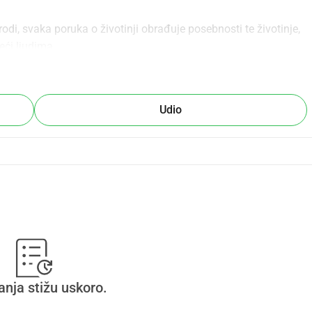
irodi, svaka poruka o životinji obrađuje posebnosti te životinje, 
eći ljudima.
ama u boji i svaka obuhvaća oko 280 stranica.
Udio
e ponovno tiskanje. Stoga te molim za pomoć. Hoćeš li 
lo fantastično.
anja stižu uskoro.