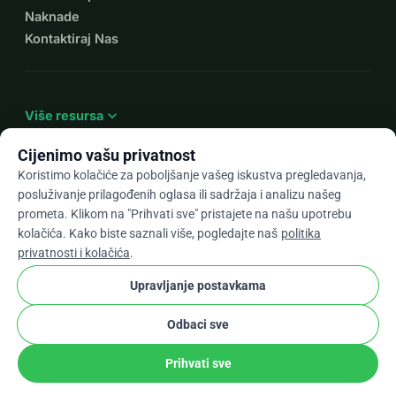
Naknade
Kontaktiraj Nas
expand_more
Više resursa
Cijenimo vašu privatnost
Koristimo kolačiće za poboljšanje vašeg iskustva pregledavanja,
posluživanje prilagođenih oglasa ili sadržaja i analizu našeg
arrow_drop_down
Hr
prometa. Klikom na "Prihvati sve" pristajete na našu upotrebu
kolačića. Kako biste saznali više, pogledajte naš
politika
★★★★★
4,9 / 5 na temelju 500+ recenzija
privatnosti i kolačića
.
Upravljanje postavkama
© 2012–2026
WhyDonate
Privatnost i kolačići
Odbaci sve
cookie
Uvjeti i odredbe
Postavke Kolačića
stripe
Napravljeno u Europi
★
Provjereni Partner
check
Prihvati sve
Udio
Donacija