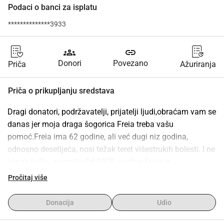
Podaci o banci za isplatu
**************3933
groups
link
Donori
Povezano
Priča
Ažuriranja
Priča o prikupljanju sredstava
Dragi donatori, podržavatelji, prijatelji ljudi,obraćam vam se 
danas jer moja draga šogorica Freia treba vašu 
pomoć.Freia ima 62 godine, ali već dugi niz godina, 
odnosno desetljeća, nosi težak teret višestrukih bolesti. I ne 
ide na bolje - naprotiv.Od 1970. godine Freia je 
dijabetičarka tipa I i svakodnevno si mora davati inzulin. 
Pročitaj više
Prije otprilike 15 godina imala je svoj prvi srčani udar; 
uslijedila su još dva. Postavljeni su stentovi. U to vrijeme 
Donacija
Udio
dijagnosticiran joj je i reumatoidni artritis. Artritis = bol.Prije 