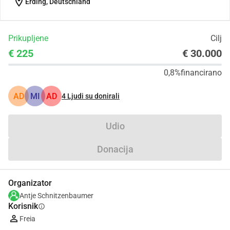
location_on
Erding, Deutschland
Prikupljene
Cilj
€ 225
€ 30.000
0,8%
financirano
AD
MI
AD
4
Ljudi su donirali
Udio
Donacija
Organizator
Antje Schnitzenbaumer
Korisnik
info
Freia