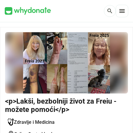
menu
search
<p>Lakši, bezbolniji život za Freiu -
možete pomoći</p>
Zdravlje i Medicina