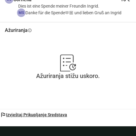
Dies ist eine Spende meiner Freundin Ingrid.
Danke für die Spende🫶🏼 und lieben Gruß an Ingrid
MS
Ažuriranja
info
Ažuriranja stižu uskoro.
flag
Izvještaj Prikupljanje Sredstava