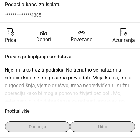
Podaci o banci za isplatu
**************4305
groups
link
Donori
Povezano
Priča
Ažuriranja
Priča o prikupljanju sredstava
Nije mi lako tražiti podršku. No trenutno se nalazim u 
situaciji koju ne mogu sama prevladati. Moja kujica, moja 
dugogodišnja, vjerno društvo, treba nepredviđenu i nužnu 
operaciju kako bi mogla ponovno živjeti bez boli. Moj 
veterinar vidi vrlo dobre šanse za potpuni oporavak, no 
troškovi od oko 3.500 eura trenutno daleko nadmašuju 
Pročitaj više
moje financijske mogućnosti. Ja, samohrana i već preko 60 
godina, izgubila sam prije godinu dana svoj gotovo 20-
Donacija
Udio
godišnji posao u maloprodaji zbog stečaja. Od tada 