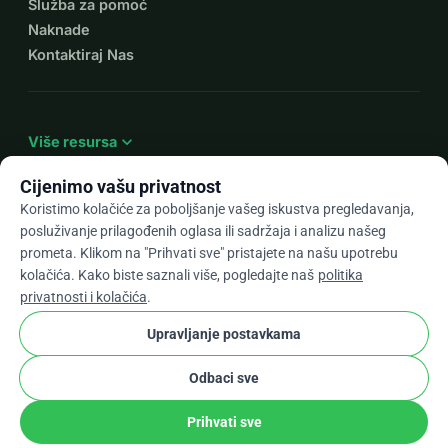
Služba za pomoć
Naknade
Kontaktiraj Nas
expand_more
Više resursa
Cijenimo vašu privatnost
Koristimo kolačiće za poboljšanje vašeg iskustva pregledavanja,
posluživanje prilagođenih oglasa ili sadržaja i analizu našeg
arrow_drop_down
Hr
prometa. Klikom na "Prihvati sve" pristajete na našu upotrebu
kolačića. Kako biste saznali više, pogledajte naš
politika
★★★★★
4,9 / 5 na temelju 500+ recenzija
privatnosti i kolačića
.
Upravljanje postavkama
© 2012–2026
WhyDonate
Privatnost i kolačići
Odbaci sve
cookie
Uvjeti i odredbe
Postavke Kolačića
stripe
Napravljeno u Europi
★
Provjereni Partner
check
Prihvati sve