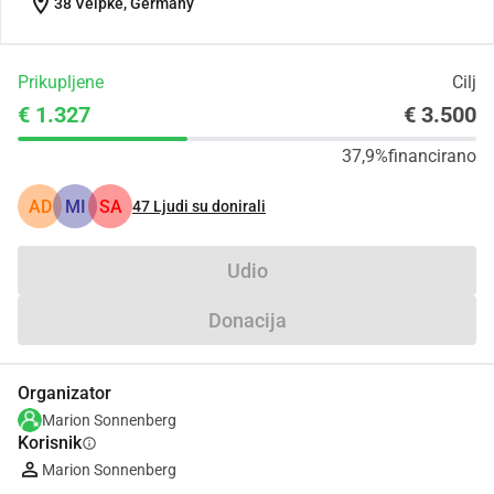
location_on
38 Velpke, Germany
Prikupljene
Cilj
€ 1.327
€ 3.500
37,9%
financirano
AD
MI
SA
47
Ljudi su donirali
Udio
Donacija
Organizator
Marion Sonnenberg
Korisnik
info
Marion Sonnenberg