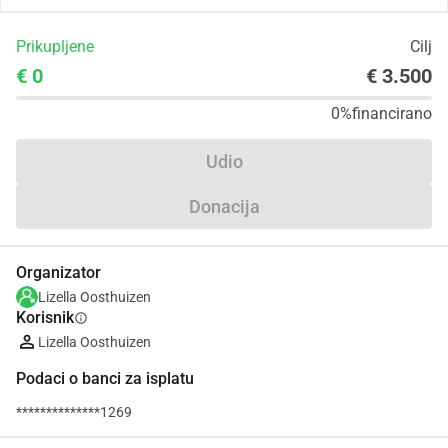
Prikupljene
Cilj
€ 0
€ 3.500
0%
financirano
Udio
Donacija
Organizator
Lizella Oosthuizen
Korisnik
info
Lizella Oosthuizen
Podaci o banci za isplatu
**************1269