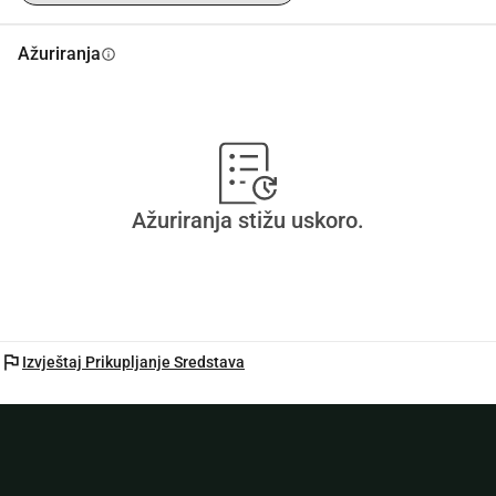
Ažuriranja
info
Ažuriranja stižu uskoro.
flag
Izvještaj Prikupljanje Sredstava