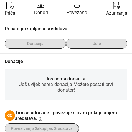
groups
link
Donori
Povezano
Priča
Ažuriranja
Priča o prikupljanju sredstava
Donacija
Udio
Donacije
Još nema donacija.
Još uvijek nema donacija Možete postati prvi
donator!
Tim se udružuje i povezuje s ovim prikupljanjem
sredstava.
info
Povezivanje Sakupljač Sredstava