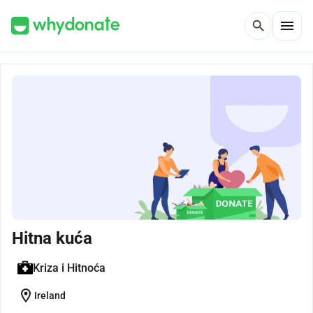
menu
search
Hitna kuća
Kriza i Hitnoća
location_on
Ireland