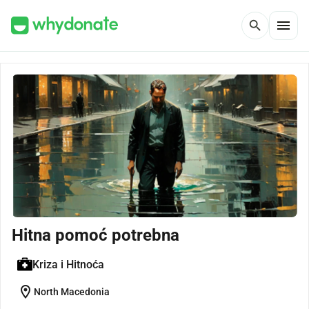
menu
search
Hitna pomoć potrebna
Kriza i Hitnoća
location_on
North Macedonia