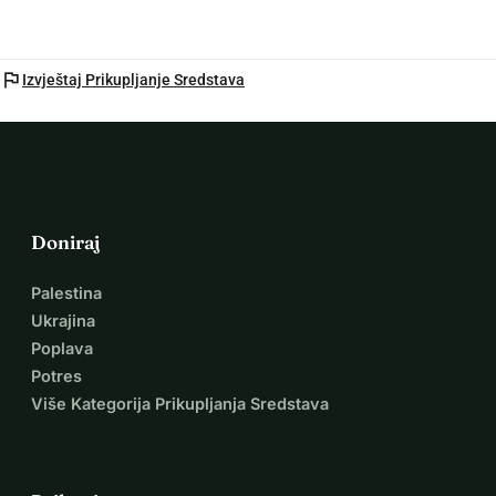
flag
Izvještaj Prikupljanje Sredstava
Doniraj
Palestina
Ukrajina
Poplava
Potres
Više Kategorija Prikupljanja Sredstava