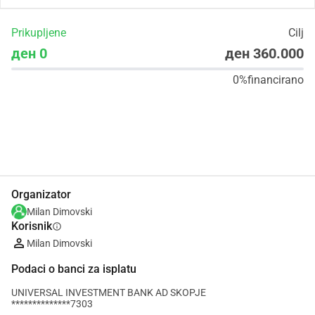
Prikupljene
Cilj
ден 0
ден 360.000
0%
financirano
Udio
Donacija
Organizator
Milan Dimovski
Korisnik
info
Milan Dimovski
Podaci o banci za isplatu
UNIVERSAL INVESTMENT BANK AD SKOPJE
**************7303