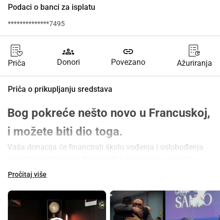
Podaci o banci za isplatu
**************7495
groups
link
Donori
Povezano
Priča
Ažuriranja
Priča o prikupljanju sredstava
Bog pokreće nešto novo u Francuskoj, 
i možete biti dio toga.
Vaša donacija će financirati školu vođenja i oslobođenja 
koju Pastor Abraham Pisa gradi u Francuskoj, inicijativu 
osmišljenu za opremanje vjernika u evangelizaciji, 
Pročitaj više
proročanstvu, oslobođenju i iscjeljivanju, a zatim ih poslati 
da služe crkvama i službama širom Francuske i Europe.
(Ova služba je registrirana neprofitna organizacija. Ovisno 