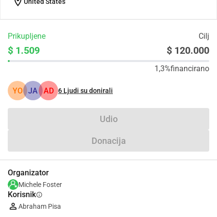
location_on
United States
Prikupljene
Cilj
$ 1.509
$ 120.000
1,3%
financirano
YO
JA
AD
6
Ljudi su donirali
Udio
Donacija
Organizator
Michele Foster
Korisnik
info
Abraham Pisa