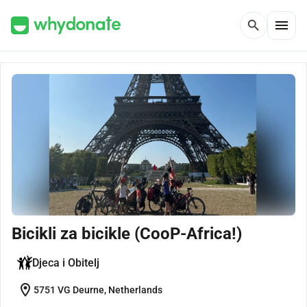
menu
search
Bicikli za bicikle (CooP-Africa!)
Djeca i Obitelj
location_on
5751 VG Deurne, Netherlands