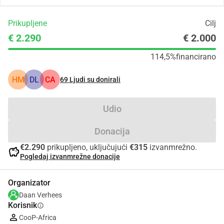
Prikupljene
Cilj
€ 2.290
€ 2.000
114,5%
financirano
HM
DL
CA
69
Ljudi su donirali
Udio
Donacija
€2.290
prikupljeno, uključujući
€315
izvanmrežno.
savings
Pogledaj izvanmrežne donacije
Organizator
Daan Verhees
Korisnik
info
CooP-Africa