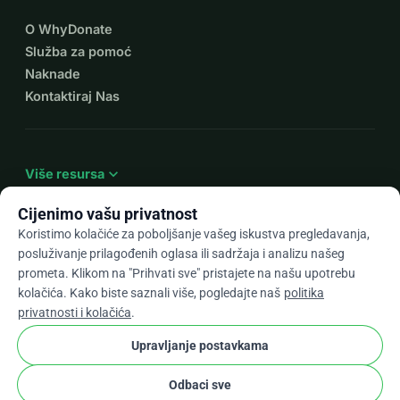
O WhyDonate
Služba za pomoć
Naknade
Kontaktiraj Nas
expand_more
Više resursa
Cijenimo vašu privatnost
Koristimo kolačiće za poboljšanje vašeg iskustva pregledavanja,
posluživanje prilagođenih oglasa ili sadržaja i analizu našeg
arrow_drop_down
Hr
prometa. Klikom na "Prihvati sve" pristajete na našu upotrebu
kolačića. Kako biste saznali više, pogledajte naš
politika
★★★★★
4,9 / 5 na temelju 500+ recenzija
privatnosti i kolačića
.
Upravljanje postavkama
© 2012–2026
WhyDonate
Privatnost i kolačići
Odbaci sve
cookie
Uvjeti i odredbe
Postavke Kolačića