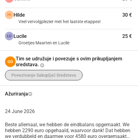
Hilde
30 €
HI
Veel vervolgplezier met het laatste etappes!
Lucile
25 €
LU
Groetjes Maarten en Lucile
Tim se udružuje i povezuje s ovim prikupljanjem
sredstava.
info
Povezivanje Sakupljač Sredstava
Ažuriranja
info
24 June 2026
Beste allemaal, we hebben de eindbalans opgemaakt. We
hebben 2290 euro opgehaald, waarvoor dank! Dat hebben
we verdubbeld en daarmee voor 4580 euro overgemaakt