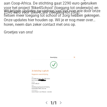
aan Coop-Africa. De stichting gaat 2290 euro gebruiken
voor het project ‘Bike4School’ (toegang tot onderwijs) en
Wij krijgen updates na verloop van tijd over wie door onze
2290 euro voor ‘Bike4Care’ (toegang tot zorg).
fietsen meer toegang tot school of zorg hebben gekregen.
Onze updates hier houden op. Wil je er nog meer over
horen, neem dan zeker contact met ons op.
Groetjes van ons!
chevron_left
chevron_right
1/1