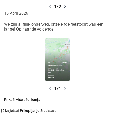
chevron_left
chevron_right
1/2
15 April 2026
We zijn al flink onderweg, onze elfde fietstocht was een
lange! Op naar de volgende!
chevron_left
chevron_right
1/1
Prikaži više ažuriranja
flag
Izvještaj Prikupljanje Sredstava