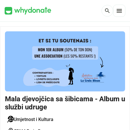
menu
search
Mala djevojčica sa šibicama - Album u
službi udruge
Umjetnost i Kultura