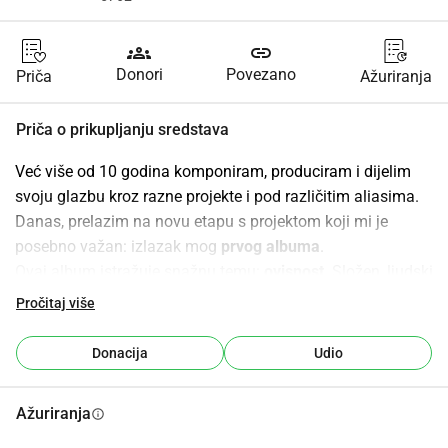
groups
link
Donori
Povezano
Priča
Ažuriranja
Priča o prikupljanju sredstava
Već više od 10 godina komponiram, produciram i dijelim 
svoju glazbu kroz razne projekte i pod različitim aliasima. 
Danas, prelazim na novu etapu s projektom koji mi je 
posebno važan: izlazak mog 
prvog albuma
.
Ovaj album istražuje snažnu temu: 
ovisnost
. Složen, ljudski 
predmet koji izravno ili neizravno pogađa veliki broj nas. 
Pročitaj više
Pokretanjem ove kampanje, postalo je očito: nisam se 
mogao zamisliti da financiram ovaj projekt bez da mu dam 
Donacija
Udio
konkretan značaj u odnosu na problematiku koju prikazuje.
Zato ova kampanja ima 
dvostruku svrhu
:
Ažuriranja
info
Financirati 
produkciju
 i 
distribuciju
 albuma
Konkretnu
 podršku uzroku koji je povezan s njim