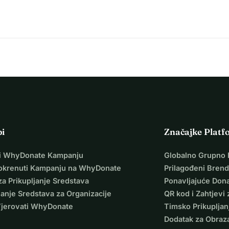
na, pokušat ću sada ovim putem.
 da pročitate ovo i bila bih sretna ako bismo to mogli postići 
pi
Značajke Platf
i WhyDonate Kampanju
Globalno Grupno 
okrenuti Kampanju na WhyDonate
Prilagođeni Brend
za Prikupljanje Sredstava
Ponavljajuće Dona
janje Sredstava za Organizacije
QR kod i Zahtjevi 
Vjerovati WhyDonate
Timsko Prikupljan
Dodatak za Obraz