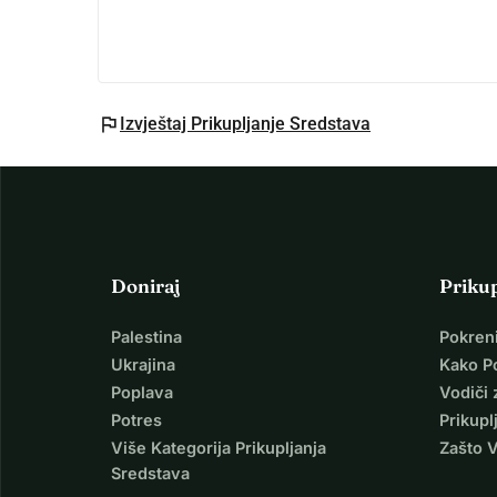
Ne znam hoće li uspjeti ali pošto još ima vreme
Već unaprijed zahvaljujem što ste odvojili vrijeme
zajedno s VAMA.
flag
Izvještaj Prikupljanje Sredstava
On to zaslužuje i učinit ću sve što mogu
Doniraj
Priku
Palestina
Pokren
Ukrajina
Kako P
Poplava
Vodiči 
Potres
Prikupl
Više Kategorija Prikupljanja
Zašto 
Sredstava