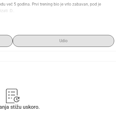
edu već 5 godina. Prvi trening bio je vrlo zabavan, pod je 
zati :D..
šao iz bilo kakvih kampova,.. ne, njegova ambicija i volja 
iki uzor u disciplini i ambiciji.
Udio
a iskustva s hokejom, što je i moj razlog za ove redove.
ela omogućiti sve, ali ovoga puta nailazim na svoje granice.
e u All Stars tim.. ovaj tim predstavlja Austriju na turniru u 
toga da mu pružim ovu priliku!
u daljnjem razvoju mog sina, moram sama pokrenuti ovaj san.
adić koji zna da ja svakog mjeseca žongliram s našim 
erećenje.
anja stižu uskoro.
ima toliko talenta, a ja mu nikada neću moći pružiti ono što 