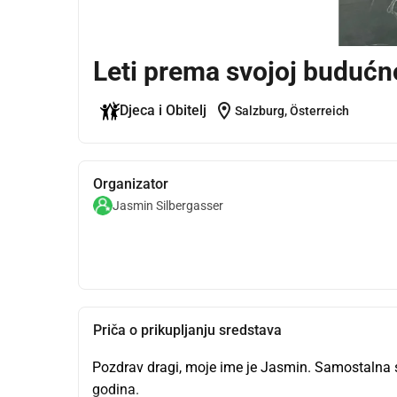
Leti prema svojoj budućn
location_on
Djeca i Obitelj
Salzburg, Österreich
Organizator
Jasmin Silbergasser
Priča o prikupljanju sredstava
Pozdrav dragi, moje ime je Jasmin. Samostalna s
godina.