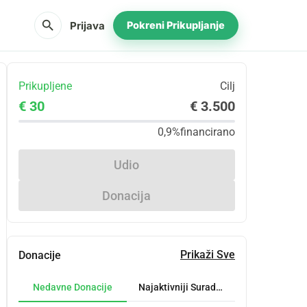
search
Prijava
Pokreni Prikupljanje
Prikupljene
Cilj
€ 30
€ 3.500
0,9%
financirano
Udio
Donacija
Prikaži Sve
Donacije
Nedavne Donacije
Najaktivniji Suradnici