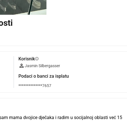
osti
Korisnik
info
Jasmin Silbergasser
Podaci o banci za isplatu
**************7657
am mama dvojice dječaka i radim u socijalnoj oblasti već 15 