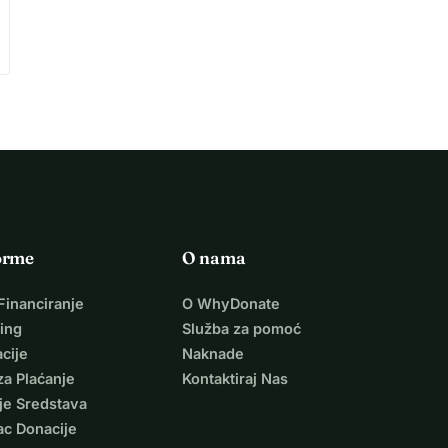
orme
O nama
Financiranje
O WhyDonate
ing
Služba za pomoć
cije
Naknade
za Plaćanje
Kontaktiraj Nas
je Sredstava
ac Donacije