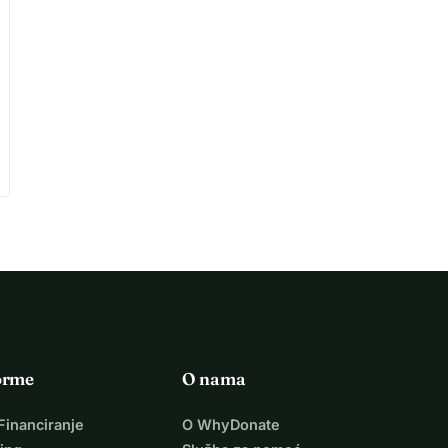
orme
O nama
Financiranje
O WhyDonate