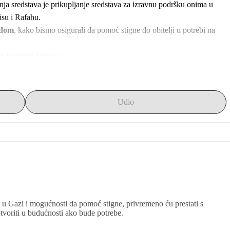
ja sredstava je prikupljanje sredstava za izravnu podršku onima u 
isu i Rafahu.
adom
, kako bismo osigurali da pomoć stigne do obitelji u potrebi na 
te hranom i novac
.
deozapise vezane uz donacije.
ožemo ostvariti značajan utjecaj na živote mnogih obitelji.
Udio
a u Gazi i mogućnosti da pomoć stigne, privremeno ću prestati s
voriti u budućnosti ako bude potrebe.