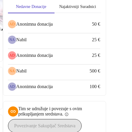
Nedavne Donacije
Najaktivniji Suradnici
Anonimna donacija
50 €
AD
Nabil
25 €
NA
Anonimna donacija
25 €
AD
Nabil
500 €
NA
Anonimna donacija
100 €
AD
Tim se udružuje i povezuje s ovim
prikupljanjem sredstava.
info
Povezivanje Sakupljač Sredstava