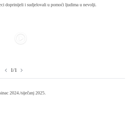
i doprinijeli i sudjelovali u pomoći ljudima u nevolji.
play_circle
chevron_left
chevron_right
1/1
sinac 2024./siječanj 2025.