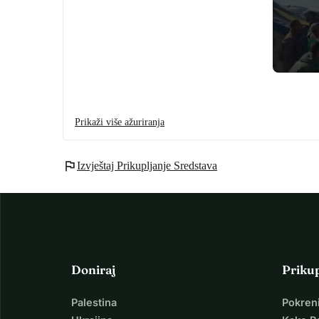
Prikaži više ažuriranja
flag
Izvještaj Prikupljanje Sredstava
Doniraj
Priku
Palestina
Pokren