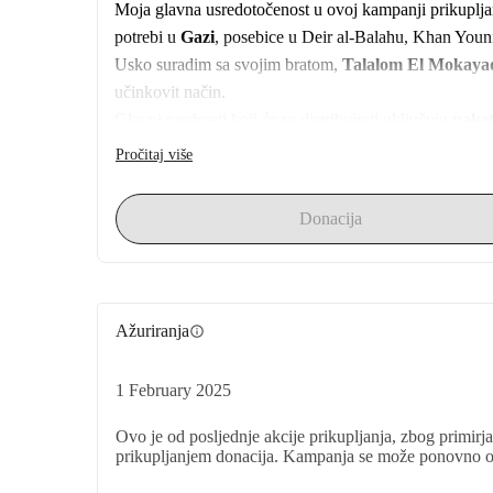
Moja glavna usredotočenost u ovoj kampanji prikupljan
potrebi u 
Gazi
, posebice u Deir al-Balahu, Khan Youn
Usko suradim sa svojim bratom, 
Talalom El Mokay
učinkovit način.
Glavni predmeti koji će se distribuirati uključuju
 pake
Na ovoj platformi ću podijeliti s vama fotografije i vi
Pročitaj više
Radom zajedno i pokazivanjem neprekidne predanosti, m
Donacija
Cijenim vašu podršku.
Kamal El Mokayad, 
Helmond, Nizozemska
Ažuriranja
info
1 February 2025
Ovo je od posljednje akcije prikupljanja, zbog primirj
prikupljanjem donacija. Kampanja se može ponovno ot