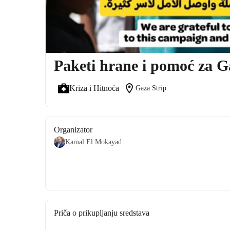
Paketi hrane i pomoć za 
location_on
Kriza i Hitnoća
Gaza Strip
Organizator
Kamal El Mokayad
Priča o prikupljanju sredstava