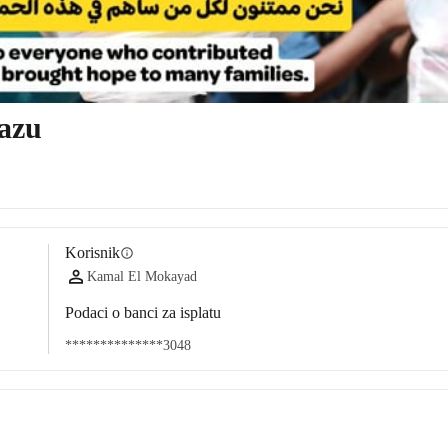
Gazu
Korisnik
info
Kamal El Mokayad
Podaci o banci za isplatu
**************3048