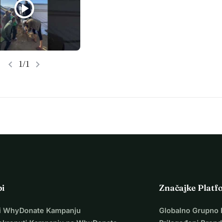
play_circle
chevron_left
chevron_right
1/1
pi
Značajke Platf
i WhyDonate Kampanju
Globalno Grupno 