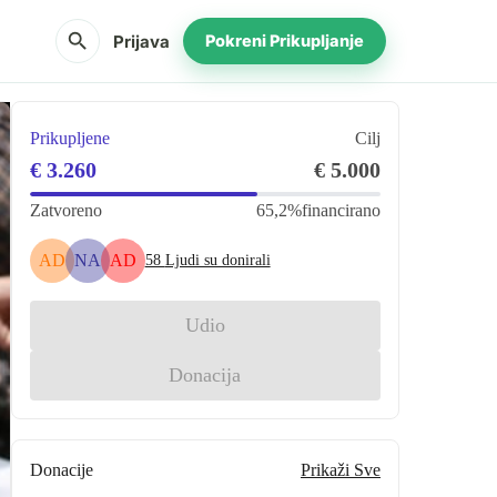
search
Prijava
Pokreni Prikupljanje
Prikupljene
Cilj
€ 3.260
€ 5.000
Zatvoreno
65,2%
financirano
AD
NA
AD
58
Ljudi su donirali
Udio
Donacija
Donacije
Prikaži Sve