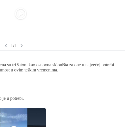
play_circle
chevron_left
chevron_right
1/1
na su tri šatora kao osnovna skloništa za one u najvećoj potrebi
gurnost u ovim teškim vremenima.
 je u potrebi.