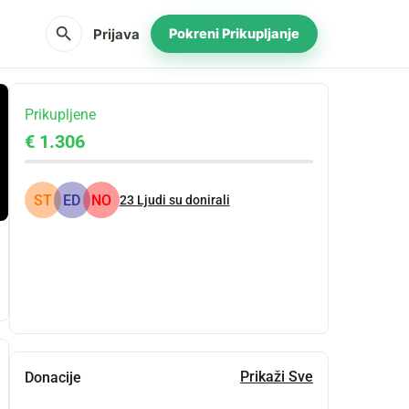
search
Prijava
Pokreni Prikupljanje
Prikupljene
€ 1.306
ST
ED
NO
23
Ljudi su donirali
Udio
Donacija
Prikaži Sve
Donacije