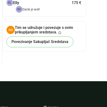
Elly
175 €
EL
Dank je wel!
SO
Tim se udružuje i povezuje s ovim
prikupljanjem sredstava.
info
Povezivanje Sakupljač Sredstava