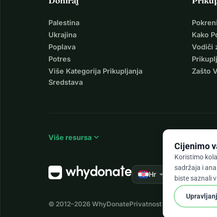
Doniraj
Priku
Palestina
Pokren
Ukrajina
Kako P
Poplava
Vodiči 
Potres
Prikupl
Više Kategorija Prikupljanja
Zašto 
Sredstava
expand_more
Više resursa
Cijenimo v
Koristimo kola
sadržaja i ana
arrow_drop_down
★★★★★
Hr
4,
biste saznali 
Upravljan
© 2012–2026
WhyDonate
Privatnost i kolačići
Uvjeti i