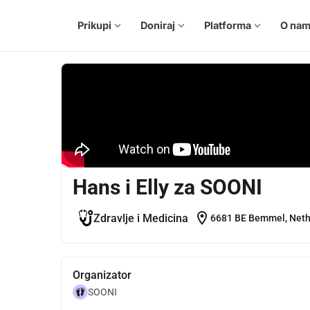
Prikupi
expand_more
Doniraj
expand_more
Platforma
expand_more
O na
Hans i Elly za SOONI
location_on
Zdravlje i Medicina
6681 BE Bemmel, Neth
Organizator
SOONI