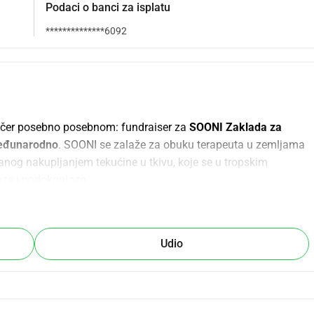
Podaci o banci za isplatu
**************6092
ečer posebno posebnom: fundraiser za 
SOONI Zaklada za 
Međunarodno
. SOONI se zalaže za obuku terapeuta u zemljama 
anog nakupljanjem tekućine u tkivu, koje se u tropskim 
jaze i podokonioze.
m obukom i intenzivnim vođenjem, SOONI osigurava da ljudi s 
niji život. Njihov pristup u Indiji i Ruandi već je imao veliki 
tine, pacijenti dobivaju bolju njegu, a znanje se lokalno 
Udio
cijom novih obuka, osigurati materijale za kompresijske 
rinos pomaže u podršci terapeutima i poboljšanju kvalitete 