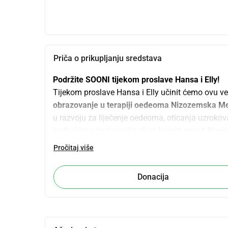
Priča o prikupljanju sredstava
Podržite SOONI tijekom proslave Hansa i Elly!
Tijekom proslave Hansa i Elly učinit ćemo ovu v
obrazovanje u terapiji oedeoma Nizozemska 
u razvoju za liječenje oedeoma, oticanja uzrokov
područjima često javlja zbog bolesti poput filari
Jačanjem lokalnih terapeuta znanjem, praktično
Pročitaj više
oedeom dobiju bolju skrb i mogu voditi dostojanstve
utjecaj: terapeuti vidljivo poboljšavaju svoje vješ
Donacija
učvršćuje kako bi skrb ostala održiva.
Vašom podrškom SOONI može nastaviti s organiza
tretmane i dalje razvijati lokalnu skrb. Svaki dop
života pacijenata u Ruandi i šire.