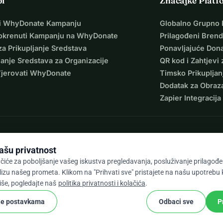
pi
Značajke Platf
i WhyDonate Kampanju
Globalno Grupno 
okrenuti Kampanju na WhyDonate
Prilagođeni Brend
za Prikupljanje Sredstava
Ponavljajuće Dona
janje Sredstava za Organizacije
QR kod i Zahtjevi 
Vjerovati WhyDonate
Timsko Prikupljan
Dodatak za Obraz
Zapier Integracija
ašu privatnost
čiće za poboljšanje vašeg iskustva pregledavanja, posluživanje prilagođen
lizu našeg prometa. Klikom na "Prihvati sve" pristajete na našu upotrebu
9 / 5 na temelju 500+ recenzija
više, pogledajte naš
politika privatnosti i kolačića
.
je postavkama
Odbaci sve
P
cookie
 odredbe
Postavke Kolačića