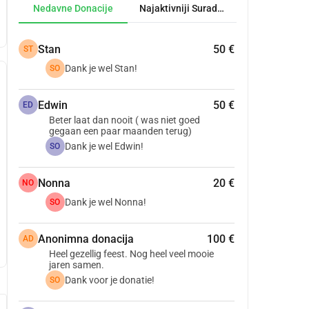
Nedavne Donacije
Najaktivniji Suradnici
Stan
50 €
ST
Dank je wel Stan!
SO
Edwin
50 €
ED
Beter laat dan nooit ( was niet goed
gegaan een paar maanden terug)
Dank je wel Edwin!
SO
Nonna
20 €
NO
Dank je wel Nonna!
SO
Anonimna donacija
100 €
AD
Heel gezellig feest. Nog heel veel mooie
jaren samen.
Dank voor je donatie!
SO