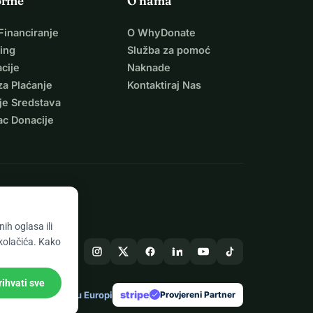
orme
O nama
Financiranje
O WhyDonate
ing
Služba za pomoć
cije
Naknade
za Plaćanje
Kontaktiraj Nas
je Sredstava
ac Donacije
ih oglasa ili
 kolačića. Kako
rihvati sve
stripe
Napravljeno u Europi
★
Provjereni Partner
check