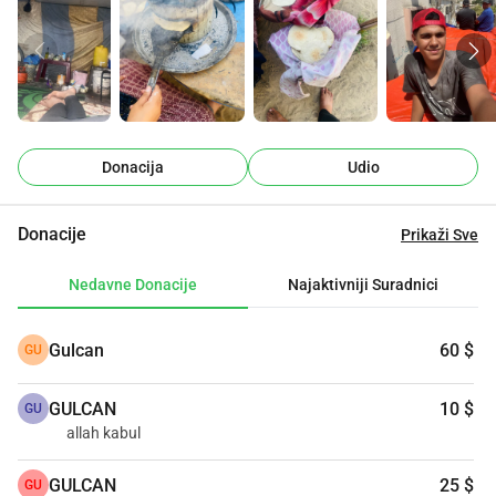
moja obitelj
Donacija
Udio
Donacije
Prikaži Sve
Nedavne Donacije
Najaktivniji Suradnici
Gulcan
60 $
GU
GULCAN
10 $
GU
allah kabul
GULCAN
25 $
GU