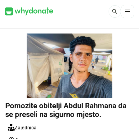
menu
search
Pomozite obitelji Abdul Rahmana da
se preseli na sigurno mjesto.
Zajednica