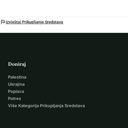
flag
Izvještaj Prikupljanje Sredstava
Doniraj
Palestina
Ukrajina
Poplava
Potres
Više Kategorija Prikupljanja Sredstava