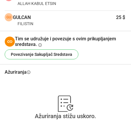
ALLAH KABUL ETSIN
GULCAN
25 $
GU
FILISTIN
Tim se udružuje i povezuje s ovim prikupljanjem
sredstava.
info
Povezivanje Sakupljač Sredstava
Ažuriranja
info
Ažuriranja stižu uskoro.