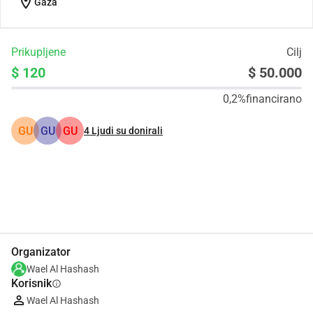
location_on
Gaza
Prikupljene
Cilj
$ 120
$ 50.000
0,2%
financirano
GU
GU
GU
4
Ljudi su donirali
Udio
Donacija
Organizator
Wael Al Hashash
Korisnik
info
Wael Al Hashash