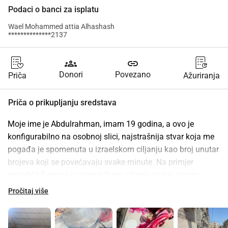
Podaci o banci za isplatu
Wael Mohammed attia Alhashash
**************2137
groups
link
Donori
Povezano
Priča
Ažuriranja
Priča o prikupljanju sredstava
Moje ime je Abdulrahman, imam 19 godina, a ovo je 
konfigurabilno na osobnoj slici, najstrašnija stvar koja me 
pogađa je spomenuta u izraelskom ciljanju kao broj unutar 
brojeva koji se povećavaju svake minute. Na primjer 
(mladić i 3 druga u cionističkom ciljanju civila) nisam 
normalna stvar koja umire, ja sam čovjek, niti broj i 
Pročitaj više
devetnaest godina da postanem kao što možete vidjeti 
sada, nisam normalan, imam kuću, prijatelje i puno boli. 
Nije samo broj. Pomozite mi da poboljšam naš život ja i 